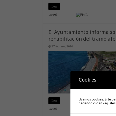
Leer
tweet
El Ayuntamiento informa sob
rehabilitación del tramo af
27 febrero, 2026
Cookies
Usamos cookies. Si te pa
Leer
haciendo clic en «Ajustes
tweet