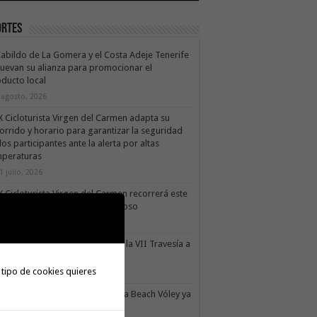
ortes
Cabildo de La Gomera y el Costa Adeje Tenerife
uevan su alianza para promocionar el
ducto local
 agosto, 2026
X Cicloturista Virgen del Carmen adapta su
orrido y horario para garantizar la seguridad
los participantes ante la alerta por altas
mperaturas
1 julio, 2026
X Cicloturista Virgen del Carmen recorrerá este
ado los paisajes de Vallehermoso
0 julio, 2026
le Gran Rey acoge este sábado la VII Travesía a
do Isla Colombina
 tipo de cookies quieres
0 julio, 2026
II torneo Autonómico Gomahara Beach Vóley ya
ne fecha