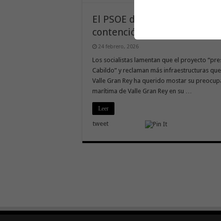
El PSOE de Valle Gran Rey al
contención de la avenida m
24 febrero, 2026
Los socialistas lamentan que el proyecto “pre
Cabildo” y reclaman más infraestructuras que 
Valle Gran Rey ha querido mostar su preocupa
marítima de Valle Gran Rey en su …
Leer
tweet