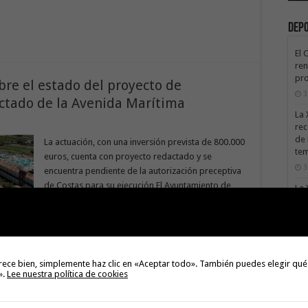
Dep
El 
ren
pro
re el estado del proyecto de
3
ectado de la Avenida Marítima
La 
rec
de 
La actuación, con una inversión prevista de 800.000
te
euros, cuenta con proyecto redactado y se
3
encuentra pendiente de la autorización preceptiva
de Costas para su ejecución El Ayuntamiento de
La 
Valle Gran Rey desea trasladar a la ciudadanía una
sáb
aclaración ante las manifestaciones realizadas por
3
el PSOE de Valle Gran Rey en relación con el estado
Val
del tramo de la avenida …
Na
rece bien, simplemente haz clic en «Aceptar todo». También puedes elegir qué
3
».
Lee nuestra política de cookies
El 
tie