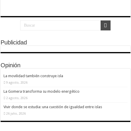
Necesarias
Estas
cookies no
son
opcionales.
Son
necesarias
para que
Publicidad
funcione la
web.
Opinión
Estadísticas
Para que
La movilidad también construye isla
podamos
mejorar la
9 agosto, 2026
funcionalidad
y estructura
La Gomera transforma su modelo energético
de la web, en
base a cómo
2 agosto, 2026
se usa la
web.
Vivir donde se estudia: una cuestión de igualdad entre islas
26 julio, 2026
Experiencia
Para que