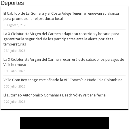
Deportes
nuestra web
funcione lo
mejor posible
El Cabildo de La Gomera y el Costa Adeje Tenerife renuevan su alianza
durante tu
para promocionar el producto local
visita. Si
rechaza estas
3 agosto, 2026
cookies,
algunas
La X Cicloturista Virgen del Carmen adapta su recorrido y horario para
funcionalidades
garantizar la seguridad de los participantes ante la alerta por altas
desaparecerán
temperaturas
de la web.
31 julio, 2026
La X Cicloturista Virgen del Carmen recorrerá este sábado los paisajes de
Marketing
Vallehermoso
Al compartir tus
30 julio, 2026
intereses y
comportamiento
Valle Gran Rey acoge este sábado la VII Travesía a Nado Isla Colombina
mientras visitas
nuestro sitio,
30 julio, 2026
aumentas la
posibilidad de
El II torneo Autonómico Gomahara Beach Vóley ya tiene fecha
ver contenido y
27 julio, 2026
ofertas
personalizados.