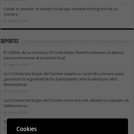
Cuidar es avanzar: el escudo social que sostiene el progreso de La
Gomera
19 julio, 2026
Deportes
El Cabildo de La Gomera y el Costa Adeje Tenerife renuevan su alianza
para promocionar el producto local
3 agosto, 2026
La X Cicloturista Virgen del Carmen adapta su recorrido y horario para
garantizar la seguridad de los participantes ante la alerta por altas
temperaturas
31 julio, 2026
La X Cicloturista Virgen del Carmen recorrerá este sábado los paisajes de
Vallehermoso
30 julio, 2026
Valle Gran Rey acoge este sábado la VII Travesía a Nado Isla Colombina
Cookies
30 julio, 2026