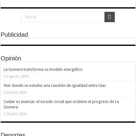
Necesarias
Estas
cookies no
son
opcionales.
Son
Publicidad
necesarias
para que
funcione la
web.
Opinión
La Gomera transforma su modelo energético
Estadísticas
Para que
2 agosto, 2026
podamos
mejorar la
Vivir donde se estudia: una cuestión de igualdad entre islas
funcionalidad
y estructura
26 julio, 2026
de la web, en
Cuidar es avanzar: el escudo social que sostiene el progreso de La
base a cómo
se usa la
Gomera
web.
19 julio, 2026
Experiencia
Deportes
Para que