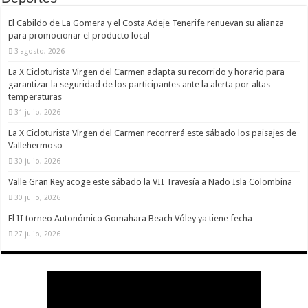
nuestra web
funcione lo
El Cabildo de La Gomera y el Costa Adeje Tenerife renuevan su alianza
mejor posible
para promocionar el producto local
durante tu
visita. Si
3 agosto, 2026
rechaza estas
cookies,
La X Cicloturista Virgen del Carmen adapta su recorrido y horario para
algunas
garantizar la seguridad de los participantes ante la alerta por altas
funcionalidades
temperaturas
desaparecerán
de la web.
31 julio, 2026
La X Cicloturista Virgen del Carmen recorrerá este sábado los paisajes de
Vallehermoso
Marketing
30 julio, 2026
Al compartir tus
intereses y
Valle Gran Rey acoge este sábado la VII Travesía a Nado Isla Colombina
comportamiento
mientras visitas
30 julio, 2026
nuestro sitio,
aumentas la
El II torneo Autonómico Gomahara Beach Vóley ya tiene fecha
posibilidad de
27 julio, 2026
ver contenido y
ofertas
personalizados.