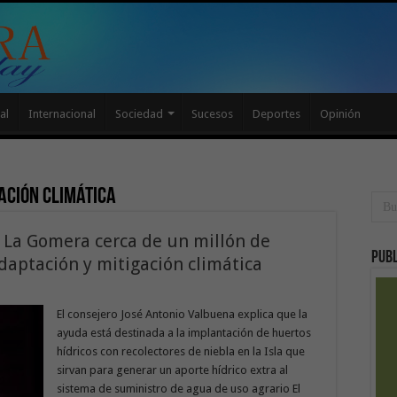
al
Internacional
Sociedad
Sucesos
Deportes
Opinión
ación climática
a La Gomera cerca de un millón de
Publ
daptación y mitigación climática
El consejero José Antonio Valbuena explica que la
ayuda está destinada a la implantación de huertos
hídricos con recolectores de niebla en la Isla que
sirvan para generar un aporte hídrico extra al
sistema de suministro de agua de uso agrario El