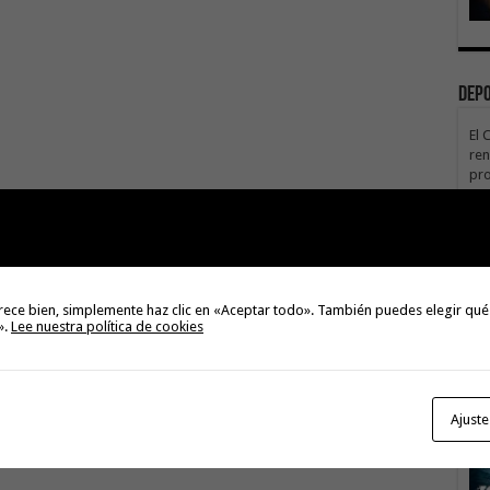
Dep
El 
ren
pro
3
La 
rec
de 
te
rece bien, simplemente haz clic en «Aceptar todo». También puedes elegir qué
3
».
Lee nuestra política de cookies
Ajuste