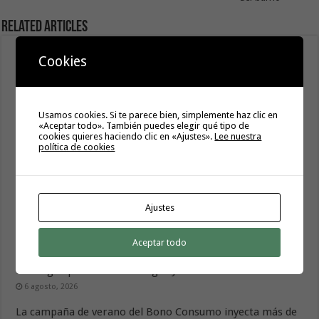
Related Articles
Cookies
Usamos cookies. Si te parece bien, simplemente haz clic en
«Aceptar todo». También puedes elegir qué tipo de
cookies quieres haciendo clic en «Ajustes».
Lee nuestra
política de cookies
Ajustes
El Cabildo abre a la ciudadanía la elaboración del Plan
Estratégico de Igualdad y Políticas de Género 2027-2030
Aceptar todo
7 agosto, 2026
Hermigua presenta «Hermigua Joven III»
6 agosto, 2026
La campaña de verano del Bono Consumo inyecta más de