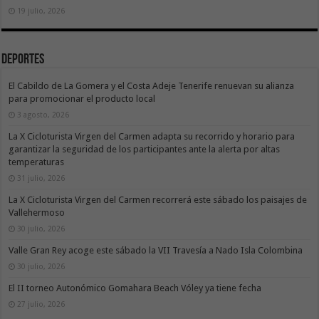
19 julio, 2026
Deportes
El Cabildo de La Gomera y el Costa Adeje Tenerife renuevan su alianza
para promocionar el producto local
3 agosto, 2026
La X Cicloturista Virgen del Carmen adapta su recorrido y horario para
garantizar la seguridad de los participantes ante la alerta por altas
temperaturas
31 julio, 2026
La X Cicloturista Virgen del Carmen recorrerá este sábado los paisajes de
Vallehermoso
30 julio, 2026
Valle Gran Rey acoge este sábado la VII Travesía a Nado Isla Colombina
30 julio, 2026
El II torneo Autonómico Gomahara Beach Vóley ya tiene fecha
27 julio, 2026