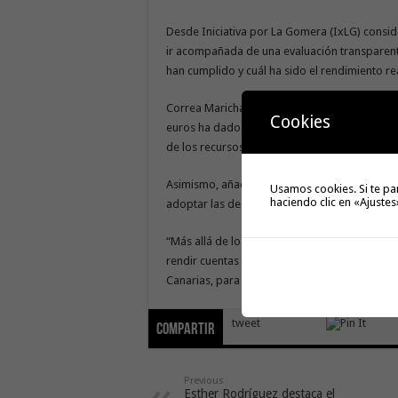
Desde Iniciativa por La Gomera (IxLG) consid
ir acompañada de una evaluación transparente
han cumplido y cuál ha sido el rendimiento rea
Correa Marichal afirmó que “la ciudadanía tie
Cookies
euros ha dado los resultados esperados y cuál
de los recursos hídricos de La Gomera”.
Asimismo, añadió que «disponer de datos verif
Usamos cookies. Si te pa
haciendo clic en «Ajustes
adoptar las decisiones más adecuadas para fu
“Más allá de los anuncios realizados en su 
rendir cuentas sobre el grado de cumplimien
Canarias, para ver si es cierto o no”, concluye
tweet
Compartir
Previous
Esther Rodríguez destaca el