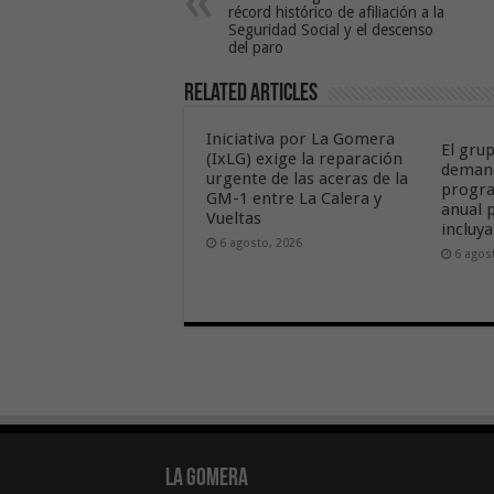
récord histórico de afiliación a la
Seguridad Social y el descenso
del paro
Related Articles
Iniciativa por La Gomera
El gru
(IxLG) exige la reparación
deman
urgente de las aceras de la
progra
GM-1 entre La Calera y
anual p
Vueltas
incluy
6 agosto, 2026
6 agos
La Gomera