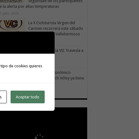
seguridad de los participantes
e la alerta por altas temperaturas
1 julio, 2026
La X Cicloturista Virgen del
Carmen recorrerá este sábado
los paisajes de Vallehermoso
30 julio, 2026
le Gran Rey acoge este sábado la VII Travesía a
do Isla Colombina
0 julio, 2026
 tipo de cookies quieres
El II torneo Autonómico
Gomahara Beach Vóley ya tiene
fecha
27 julio, 2026
s
Aceptar todo