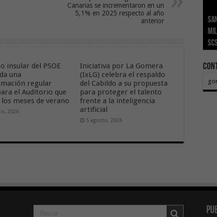
Canarias se incrementaron en un
5,1% en 2025 respecto al año
San
Ge
El 
Tra
Vis
San
anterior
mil
Índ
POS
adh
viv
los
SC
añ
tr
Ca
ase
eco
po insular del PSOE
Iniciativa por La Gomera
Con
da una
(IxLG) celebra el respaldo
go
mación regular
del Cabildo a su propuesta
ara el Auditorio que
para proteger el talento
a los meses de verano
frente a la inteligencia
artificial
to, 2026
5 agosto, 2026
Pu