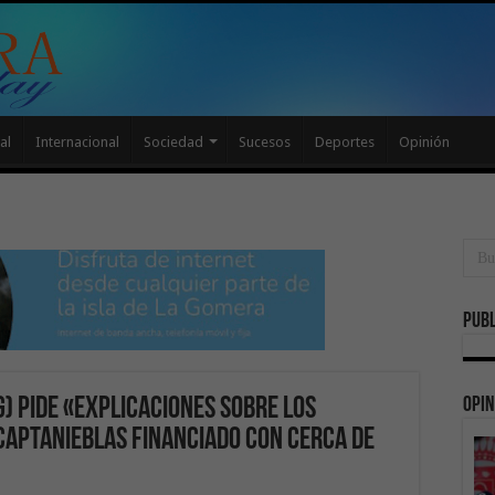
al
Internacional
Sociedad
Sucesos
Deportes
Opinión
Publ
Opin
G) pide «explicaciones sobre los
captanieblas financiado con cerca de