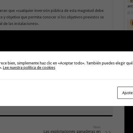
ant
eran que «cualquier inversión pública de esta magnitud debe
3
 y objetiva que permita conocer si los objetivos previstos se
l de las instalaciones».
ne derecho a conocer si una inversión cercana al millón de
 ha sido la aportación efectiva de este proyecto a la mejora
Val
Na
3
icables permitirá valorar la eficacia de esta tecnología y
rece bien, simplemente haz clic en «Aceptar todo». También puedes elegir qué
».
Lee nuestra política de cookies
turas inversiones en materia de gestión del agua».
momento, ahora corresponde ofrecer resultados concretos y
to de un proyecto que fue presentado como un referente para
Ajuste
 el consejero.
Next
Las explotaciones ganaderas en