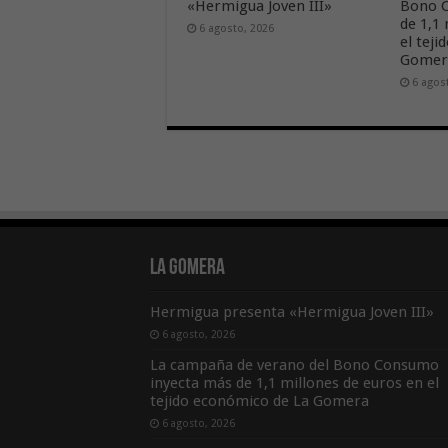
«Hermigua Joven III»
Bono C
de 1,1
6 agosto, 2026
el tej
Gome
6 agos
La Gomera
Hermigua presenta «Hermigua Joven III»
6 agosto, 2026
La campaña de verano del Bono Consumo
inyecta más de 1,1 millones de euros en el
tejido económico de La Gomera
6 agosto, 2026