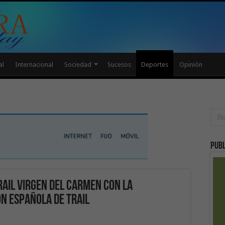
al
Internacional
Sociedad
Sucesos
Deportes
Opinión
Publ
ail Virgen del Carmen con la
ón española de Trail