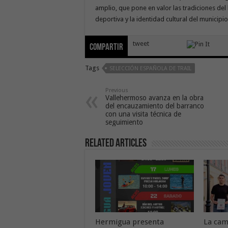
amplio, que pone en valor las tradiciones del b
deportiva y la identidad cultural del municipio
tweet
Compartir
Tags
SELECCIÓN ESPAÑOLA DE TRAIL
Previous
Vallehermoso avanza en la obra
del encauzamiento del barranco
con una visita técnica de
seguimiento
Related Articles
Hermigua presenta
La cam