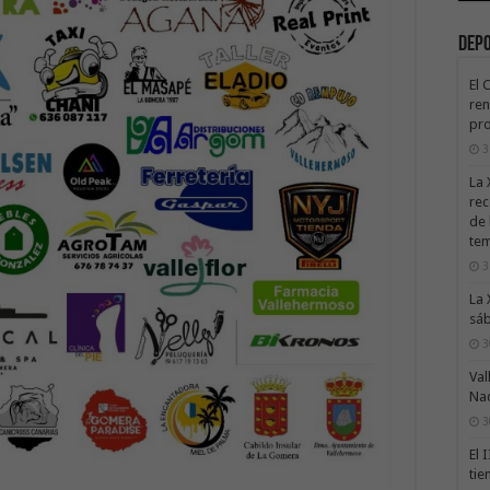
Dep
El 
ren
pro
3
La 
rec
de 
te
3
La 
sáb
3
Val
Na
3
El 
tie