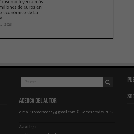
onsumo inyecta más
 millones de euros en
ido económico de La
ra
to, 2026
Pu
So
Acerca del Autor
e-mail: gomeratoday@gmail.com © Gomeratoday 2026
Aviso legal