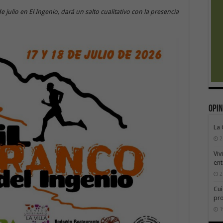
e julio en El Ingenio, dará un salto cualitativo con la presencia
Opin
La
2
Viv
ent
2
Cui
pr
1