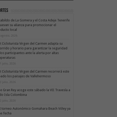
ortes
Cabildo de La Gomera y el Costa Adeje Tenerife
uevan su alianza para promocionar el
ducto local
 agosto, 2026
X Cicloturista Virgen del Carmen adapta su
orrido y horario para garantizar la seguridad
los participantes ante la alerta por altas
mperaturas
1 julio, 2026
X Cicloturista Virgen del Carmen recorrerá este
ado los paisajes de Vallehermoso
0 julio, 2026
le Gran Rey acoge este sábado la VII Travesía a
do Isla Colombina
0 julio, 2026
II torneo Autonómico Gomahara Beach Vóley ya
ne fecha