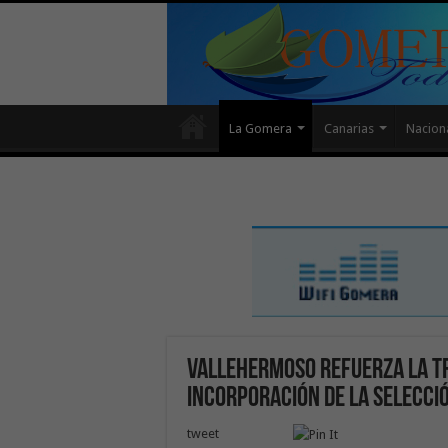
La Gomera
Canarias
Nacion
Vallehermoso refuerza la Tr
incorporación de la selecci
tweet