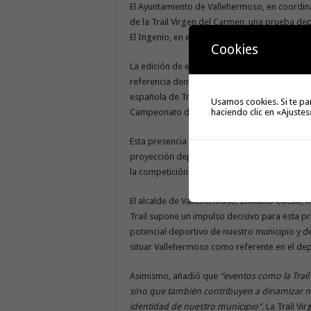
El Ayuntamiento de Vallehermoso, en coordina
de la Trail Virgen del Carmen, una prueba depo
El Ingenio, en el marco de las fiestas en hono
Cookies
La edición de este año incorpora importante
referencia dentro del calendario deportivo ins
española de Trail, que se encuentra en fase d
Usamos cookies. Si te pa
haciendo clic en «Ajustes
Campeonato del Mundo de la Gomera Paradis
Esta presencia supone un importante salto cua
proyección deportiva y posicionando a Valle
la competición de alto nivel en disciplinas de
El alcalde de Vallehermoso, Emiliano Coello, 
Trail supone un impulso decisivo para esta p
potencial deportivo de nuestro municipio y d
situar Vallehermoso como referente en el de
Asimismo, añadió que
“eventos como la Trail
sino que también contribuyen a dinamizar nue
identidad de nuestro municipio”
. La Trail V