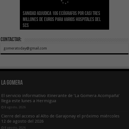
Sanidad adjudica 106 ecógrafos por casi tres
Gesplan logra la máxima puntuación en el
El Gobierno canario concede ayudas del
Transición Ecológica coordina con Ashotel su
Visocan incorpora 170 pisos a su parque de
Sanidad refuerza la capacidad diagnóstica de
millones de euros para varios hospitales del
Índice de Transparencia de Canarias por cuarto
POSEICAN-Pesca al sector por valor de 7,09 M€
adhesión a la Red de Refugios Climáticos de
vivienda protegida en régimen de alquiler
los centros de salud con el impulso de la
SCS
año consecutivo
tras aumentar las cuantías
Canarias
asequible de Tenerife
ecografía clínica
Contactar:
gomeratoday@gmail.com
La Gomera
El servicio informativo itinerante de ‘La Gomera Acompaña’
llega este lunes a Hermigua
8 agosto, 2026
Cierre del acceso al Alto de Garajonay el próximo miércoles
12 de agosto del 2026
8 agosto, 2026