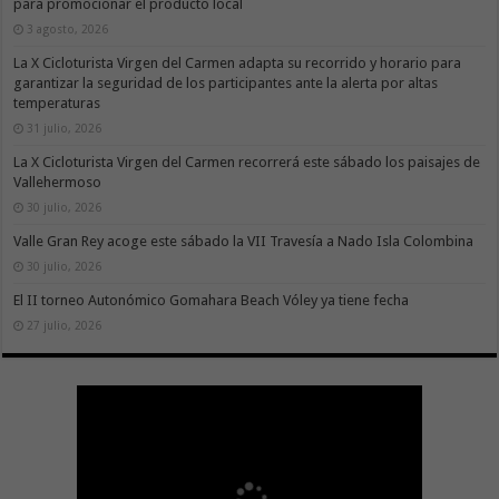
para promocionar el producto local
3 agosto, 2026
La X Cicloturista Virgen del Carmen adapta su recorrido y horario para
garantizar la seguridad de los participantes ante la alerta por altas
temperaturas
31 julio, 2026
La X Cicloturista Virgen del Carmen recorrerá este sábado los paisajes de
Vallehermoso
30 julio, 2026
Valle Gran Rey acoge este sábado la VII Travesía a Nado Isla Colombina
30 julio, 2026
El II torneo Autonómico Gomahara Beach Vóley ya tiene fecha
27 julio, 2026