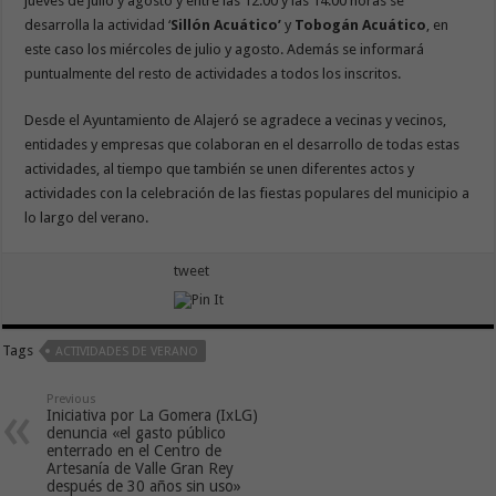
jueves de julio y agosto y entre las 12:00 y las 14:00 horas se
desarrolla la actividad ‘
Sillón Acuático’
y
Tobogán Acuático
, en
este caso los miércoles de julio y agosto. Además se informará
puntualmente del resto de actividades a todos los inscritos.
Desde el Ayuntamiento de Alajeró se agradece a vecinas y vecinos,
entidades y empresas que colaboran en el desarrollo de todas estas
actividades, al tiempo que también se unen diferentes actos y
actividades con la celebración de las fiestas populares del municipio a
lo largo del verano.
tweet
Tags
ACTIVIDADES DE VERANO
Previous
Iniciativa por La Gomera (IxLG)
denuncia «el gasto público
enterrado en el Centro de
Artesanía de Valle Gran Rey
después de 30 años sin uso»