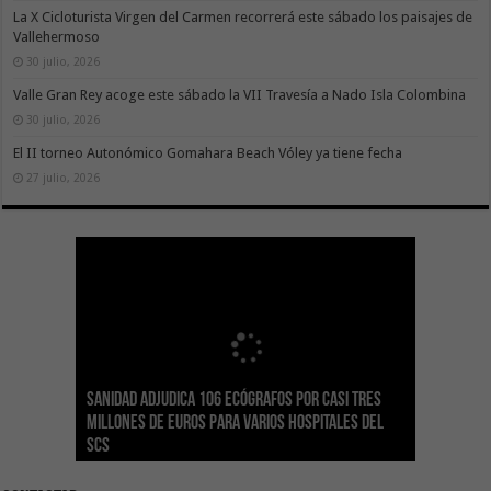
La X Cicloturista Virgen del Carmen recorrerá este sábado los paisajes de
Vallehermoso
30 julio, 2026
Valle Gran Rey acoge este sábado la VII Travesía a Nado Isla Colombina
30 julio, 2026
El II torneo Autonómico Gomahara Beach Vóley ya tiene fecha
27 julio, 2026
Sanidad adjudica 106 ecógrafos por casi tres
Gesplan logra la máxima puntuación en el
El Gobierno canario concede ayudas del
Transición Ecológica coordina con Ashotel su
Visocan incorpora 170 pisos a su parque de
Sanidad refuerza la capacidad diagnóstica de
millones de euros para varios hospitales del
Índice de Transparencia de Canarias por cuarto
POSEICAN-Pesca al sector por valor de 7,09 M€
adhesión a la Red de Refugios Climáticos de
vivienda protegida en régimen de alquiler
los centros de salud con el impulso de la
SCS
año consecutivo
tras aumentar las cuantías
Canarias
asequible de Tenerife
ecografía clínica