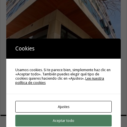
Cookies
Gesplan logra la máxima puntuación en el Índice de
Transparencia de Canarias por cuarto año consecutivo
6 agosto, 2026
Usamos cookies. Si te parece bien, simplemente haz clic en
El Gobierno canario concede ayudas del POSEICAN-Pesca
«Aceptar todo». También puedes elegir qué tipo de
cookies quieres haciendo clic en «Ajustes».
Lee nuestra
al sector por valor de 7,09 M€ tras aumentar las cuantías
política de cookies
6 agosto, 2026
Transición Ecológica coordina con Ashotel su adhesión a
la Red de Refugios Climáticos de Canarias
6 agosto, 2026
Ajustes
Aceptar todo