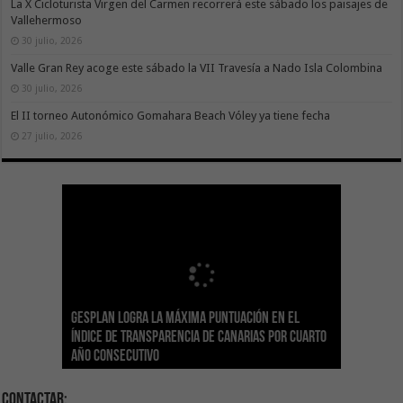
La X Cicloturista Virgen del Carmen recorrerá este sábado los paisajes de
Vallehermoso
30 julio, 2026
Valle Gran Rey acoge este sábado la VII Travesía a Nado Isla Colombina
30 julio, 2026
El II torneo Autonómico Gomahara Beach Vóley ya tiene fecha
27 julio, 2026
Gesplan logra la máxima puntuación en el
El Gobierno canario concede ayudas del
Transición Ecológica coordina con Ashotel su
Visocan incorpora 170 pisos a su parque de
Sanidad refuerza la capacidad diagnóstica de
Índice de Transparencia de Canarias por cuarto
POSEICAN-Pesca al sector por valor de 7,09 M€
adhesión a la Red de Refugios Climáticos de
vivienda protegida en régimen de alquiler
los centros de salud con el impulso de la
El Gobierno de Canarias convoca el Concurso de
año consecutivo
tras aumentar las cuantías
Canarias
asequible de Tenerife
ecografía clínica
Sal Marina Agrocanarias 2026
Contactar: