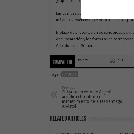
grupos con necesidades específicas de apoy
Las cuantías concedidas no podrán superar el
máximo subvencionable de 30.000 euros por 
El plazo de presentación de solicitudes permane
documentación y los formularios correspondie
Cabildo de La Gomera.
tweet
Compartir
Tags
AYUDAS
Previous
El Ayuntamiento de Alajeró
adjudica el contrato de
mantenimiento del CEO Santiago
Apóstol
Related Articles
El Ayuntamiento de
El Ayu