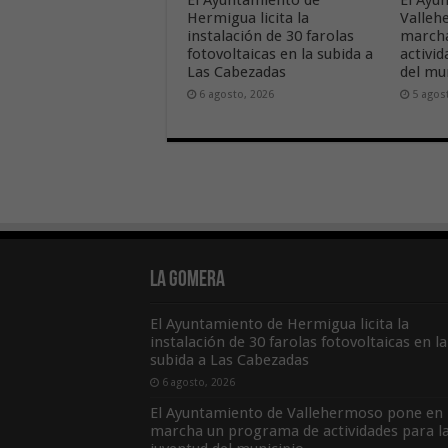
Hermigua licita la
Valleh
instalación de 30 farolas
march
fotovoltaicas en la subida a
activid
Las Cabezadas
del mu
6 agosto, 2026
5 agos
La Gomera
El Ayuntamiento de Hermigua licita la
instalación de 30 farolas fotovoltaicas en la
subida a Las Cabezadas
6 agosto, 2026
El Ayuntamiento de Vallehermoso pone en
marcha un programa de actividades para l