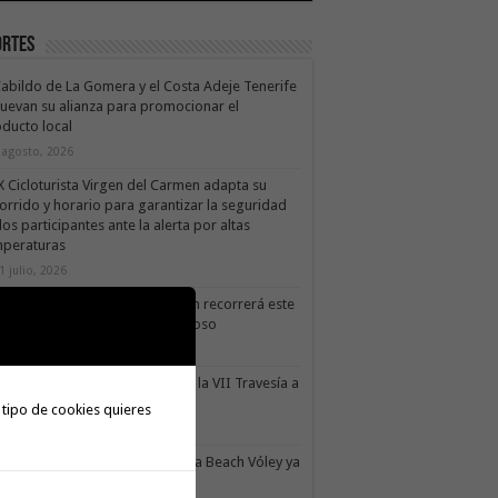
ortes
Cabildo de La Gomera y el Costa Adeje Tenerife
uevan su alianza para promocionar el
ducto local
 agosto, 2026
X Cicloturista Virgen del Carmen adapta su
orrido y horario para garantizar la seguridad
los participantes ante la alerta por altas
mperaturas
1 julio, 2026
X Cicloturista Virgen del Carmen recorrerá este
ado los paisajes de Vallehermoso
0 julio, 2026
le Gran Rey acoge este sábado la VII Travesía a
do Isla Colombina
 tipo de cookies quieres
0 julio, 2026
II torneo Autonómico Gomahara Beach Vóley ya
ne fecha