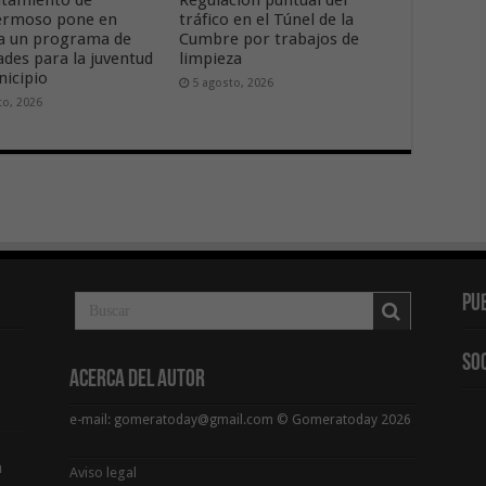
ermoso pone en
tráfico en el Túnel de la
a un programa de
Cumbre por trabajos de
ades para la juventud
limpieza
nicipio
5 agosto, 2026
to, 2026
Pu
So
Acerca del Autor
e-mail: gomeratoday@gmail.com © Gomeratoday 2026
a
Aviso legal