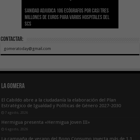
Sanidad adjudica 106 ecógrafos por casi tres
Gesplan logra la máxima puntuación en el
El Gobierno canario concede ayudas del
Transición Ecológica coordina con Ashotel su
Visocan incorpora 170 pisos a su parque de
Sanidad refuerza la capacidad diagnóstica de
millones de euros para varios hospitales del
Índice de Transparencia de Canarias por cuarto
POSEICAN-Pesca al sector por valor de 7,09 M€
adhesión a la Red de Refugios Climáticos de
vivienda protegida en régimen de alquiler
los centros de salud con el impulso de la
SCS
año consecutivo
tras aumentar las cuantías
Canarias
asequible de Tenerife
ecografía clínica
Contactar:
gomeratoday@gmail.com
La Gomera
El Cabildo abre a la ciudadanía la elaboración del Plan
Estratégico de Igualdad y Políticas de Género 2027-2030
7 agosto, 2026
Hermigua presenta «Hermigua Joven III»
6 agosto, 2026
La campaña de verano del Bono Consumo inyecta más de 1,1