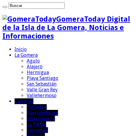
GomeraToday Digital
de la Isla de La Gomera, Noticias e
Informaciones
Inicio
La Gomera
Agulo
Alajeró
Hermigua
Playa Santiago
San Sebastián
Valle Gran Rey
Vallehermoso
Canarias
El Hierro
Fuerteventura
Gran Canaria
La Palma
Lanzarote
Tenerife