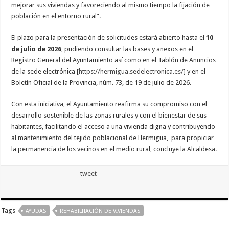
mejorar sus viviendas y favoreciendo al mismo tiempo la fijación de
nuestra web
funcione lo
población en el entorno rural”.
mejor posible
durante tu
visita. Si
El plazo para la presentación de solicitudes estará abierto hasta el
10
rechaza estas
de julio de 2026
, pudiendo consultar las bases y anexos en el
cookies,
algunas
Registro General del Ayuntamiento así como en el Tablón de Anuncios
funcionalidades
de la sede electrónica [
https://hermigua.sedelectronica.es/
] y en el
desaparecerán
de la web.
Boletín Oficial de la Provincia, núm. 73, de 19 de julio de 2026.
Con esta iniciativa, el Ayuntamiento reafirma su compromiso con el
Marketing
desarrollo sostenible de las zonas rurales y con el bienestar de sus
Al compartir tus
habitantes, facilitando el acceso a una vivienda digna y contribuyendo
intereses y
al mantenimiento del tejido poblacional de Hermigua, para propiciar
comportamiento
mientras visitas
la permanencia de los vecinos en el medio rural, concluye la Alcaldesa.
nuestro sitio,
aumentas la
posibilidad de
tweet
ver contenido y
ofertas
personalizados.
Tags
AYUDAS
REHABILITACIÓN DE VIVIENDAS