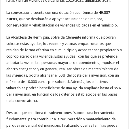
rural, Plan de Viviendas de Canarias 2020-2025, anualidad 2024.
Necesarias
La convocatoria cuenta con una dotación económica de
49.337
Estas
cookies no
euros
, que se destinarán a apoyar actuaciones de mejora,
son
conservación y rehabilitación de viviendas ubicadas en el municipio.
opcionales.
Son
necesarias
La Alcaldesa de Hermigua, Solveida Clemente informa que podrán
para que
funcione la
solicitar estas ayudas, los vecinos y vecinas empadronados que
web.
residan de forma efectiva en el municipio y acreditar ser propietario o
copropietario de la vivienda. Estas ayudas, con las que se pretende
adaptar la vivienda a personas mayores o dependientes, impulsar el
Estadísticas
ahorro energético y en general, realizar obras de mantenimiento de
Para que
podamos
las viviendas, podrá alcanzar el 50% del coste de la inversión, con un
mejorar la
máximo de 10.000 euros por solicitud. Además, los colectivos
funcionalidad
y estructura
vulnerables podrán beneficiarse de una ayuda ampliada hasta el 85%
de la web, en
de la inversión, en función de los criterios establecidos en las bases
base a cómo
de la convocatoria.
se usa la
web.
Destaca que esta línea de subvenciones “supone una herramienta
fundamental para contribuir a la recuperación y mantenimiento del
Experiencia
parque residencial del municipio, facilitando que las familias puedan
Para que