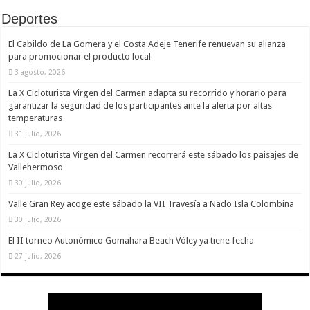
Deportes
El Cabildo de La Gomera y el Costa Adeje Tenerife renuevan su alianza
para promocionar el producto local
3 agosto, 2026
La X Cicloturista Virgen del Carmen adapta su recorrido y horario para
garantizar la seguridad de los participantes ante la alerta por altas
temperaturas
31 julio, 2026
La X Cicloturista Virgen del Carmen recorrerá este sábado los paisajes de
Vallehermoso
30 julio, 2026
Valle Gran Rey acoge este sábado la VII Travesía a Nado Isla Colombina
30 julio, 2026
El II torneo Autonómico Gomahara Beach Vóley ya tiene fecha
27 julio, 2026