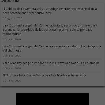
Deportes
El Cabildo de La Gomera y el Costa Adeje Tenerife renuevan su alianza
para promocionar el producto local
3 agosto, 2026
La X Cicloturista Virgen del Carmen adapta su recorrido y horario para
garantizar la seguridad de los participantes ante la alerta por altas
temperaturas
31 julio, 2026
La X Cicloturista Virgen del Carmen recorrerá este sábado los paisajes de
Vallehermoso
30 julio, 2026
Valle Gran Rey acoge este sábado la VII Travesía a Nado Isla Colombina
30 julio, 2026
El II torneo Autonómico Gomahara Beach Vóley ya tiene fecha
27 julio, 2026