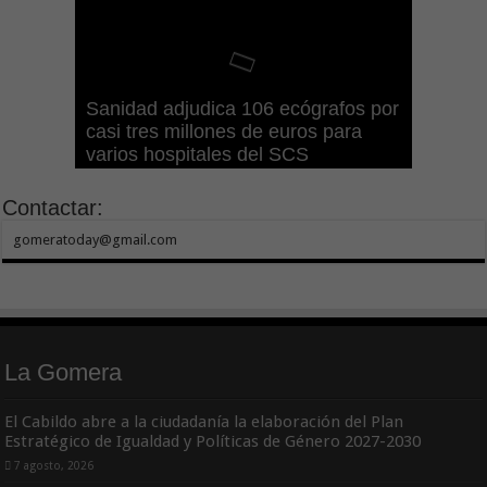
Gesplan logra la máxima
El Gobierno canario concede
Visocan incorpora 170 pisos a su
Sanidad refuerza la capacidad
Sanidad adjudica 106 ecógrafos por
puntuación en el Índice de
ayudas del POSEICAN-Pesca al
Transición Ecológica coordina con
parque de vivienda protegida en
diagnóstica de los centros de salud
casi tres millones de euros para
Transparencia de Canarias por
sector por valor de 7,09 M€ tras
Ashotel su adhesión a la Red de
régimen de alquiler asequible de
con el impulso de la ecografía
varios hospitales del SCS
cuarto año consecutivo
aumentar las cuantías
Refugios Climáticos de Canarias
Tenerife
clínica
Contactar:
gomeratoday@gmail.com
La Gomera
El Cabildo abre a la ciudadanía la elaboración del Plan
Estratégico de Igualdad y Políticas de Género 2027-2030
7 agosto, 2026