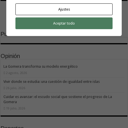
Ajustes
Aceptar todo
Publicidad
Opinión
La Gomera transforma su modelo energético
2 agosto, 2026
Vivir donde se estudia: una cuestión de igualdad entre islas
26 julio, 2026
Cuidar es avanzar: el escudo social que sostiene el progreso de La
Gomera
19 julio, 2026