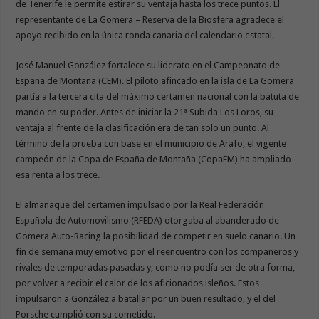
de Tenerife le permite estirar su ventaja hasta los trece puntos. El
representante de La Gomera – Reserva de la Biosfera agradece el
apoyo recibido en la única ronda canaria del calendario estatal.
José Manuel González fortalece su liderato en el Campeonato de
España de Montaña (CEM). El piloto afincado en la isla de La Gomera
partía a la tercera cita del máximo certamen nacional con la batuta de
mando en su poder. Antes de iniciar la 21ª Subida Los Loros, su
ventaja al frente de la clasificación era de tan solo un punto. Al
término de la prueba con base en el municipio de Arafo, el vigente
campeón de la Copa de España de Montaña (CopaEM) ha ampliado
esa renta a los trece.
El almanaque del certamen impulsado por la Real Federación
Española de Automovilismo (RFEDA) otorgaba al abanderado de
Gomera Auto-Racing la posibilidad de competir en suelo canario. Un
fin de semana muy emotivo por el reencuentro con los compañeros y
rivales de temporadas pasadas y, como no podía ser de otra forma,
por volver a recibir el calor de los aficionados isleños. Estos
impulsaron a González a batallar por un buen resultado, y el del
Porsche cumplió con su cometido.