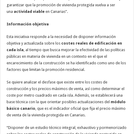
nuestra web
garantizar que la promoción de vivienda protegida vuelva a ser
funcione lo
una
actividad viable
en Canarias”.
mejor posible
durante tu
visita. Si
Información objetiva
rechaza estas
cookies,
algunas
Esta iniciativa responde a la necesidad de disponer información
funcionalidades
objetiva y actualizada sobre los
costes reales de edificación en
desaparecerán
de la web.
cada isla
, al tiempo que busca mejorar la efectividad de las políticas
públicas en materia de vivienda en un contexto en el que el
encarecimiento de la construcción se ha identificado como uno de los
Marketing
factores que limitan la promoción residencial.
Al compartir tus
intereses y
comportamiento
Se quiere analizar el desfase que existe entre los costes de
mientras visitas
construcción y los precios máximos de venta, así como determinar el
nuestro sitio,
aumentas la
coste por metro cuadrado en cada isla. Además, se establecerá una
posibilidad de
base técnica con la que orientar posibles actualizaciones del
módulo
ver contenido y
ofertas
básico canario
, que es el indicador oficial que fija el precio máximo
personalizados.
de venta de la vivienda protegida en Canarias.
“Disponer de un estudio técnico integral, exhaustivo y pormenorizado