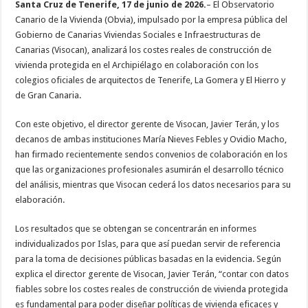
Santa Cruz de Tenerife, 17 de junio de 2026.
– El Observatorio
Canario de la Vivienda (Obvia), impulsado por la empresa pública del
Necesarias
Estas
Gobierno de Canarias Viviendas Sociales e Infraestructuras de
cookies no
Canarias (Visocan), analizará los costes reales de construcción de
son
opcionales.
vivienda protegida en el Archipiélago en colaboración con los
Son
colegios oficiales de arquitectos de Tenerife, La Gomera y El Hierro y
necesarias
para que
de Gran Canaria.
funcione la
web.
Con este objetivo, el director gerente de Visocan, Javier Terán, y los
decanos de ambas instituciones María Nieves Febles y Ovidio Macho,
han firmado recientemente sendos convenios de colaboración en los
Estadísticas
Para que
que las organizaciones profesionales asumirán el desarrollo técnico
podamos
del análisis, mientras que Visocan cederá los datos necesarios para su
mejorar la
funcionalidad
elaboración.
y estructura
de la web, en
Los resultados que se obtengan se concentrarán en informes
base a cómo
se usa la
individualizados por Islas, para que así puedan servir de referencia
web.
para la toma de decisiones públicas basadas en la evidencia. Según
explica el director gerente de Visocan, Javier Terán, “contar con datos
fiables sobre los costes reales de construcción de vivienda protegida
Experiencia
es fundamental para poder diseñar políticas de vivienda eficaces y
Para que