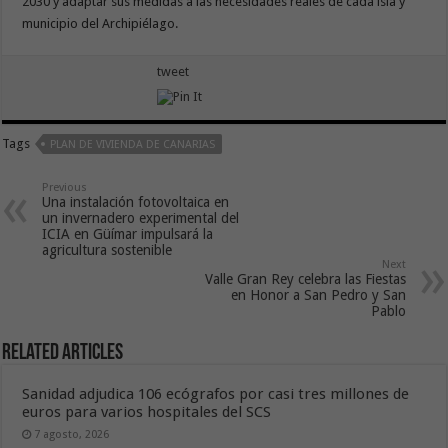
2030 y adaptar sus medidas a las necesidades reales de cada isla y
municipio del Archipiélago.
tweet
Tags
PLAN DE VIVIENDA DE CANARIAS
Previous
Una instalación fotovoltaica en
un invernadero experimental del
ICIA en Güímar impulsará la
agricultura sostenible
Next
Valle Gran Rey celebra las Fiestas
en Honor a San Pedro y San
Pablo
Related Articles
Sanidad adjudica 106 ecógrafos por casi tres millones de
euros para varios hospitales del SCS
7 agosto, 2026