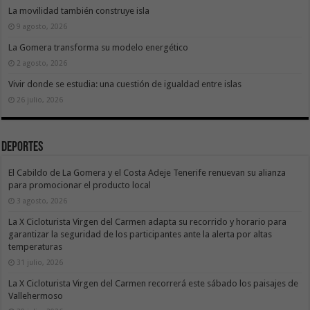
La movilidad también construye isla
9 agosto, 2026
La Gomera transforma su modelo energético
2 agosto, 2026
Vivir donde se estudia: una cuestión de igualdad entre islas
26 julio, 2026
Deportes
El Cabildo de La Gomera y el Costa Adeje Tenerife renuevan su alianza
para promocionar el producto local
3 agosto, 2026
La X Cicloturista Virgen del Carmen adapta su recorrido y horario para
garantizar la seguridad de los participantes ante la alerta por altas
temperaturas
31 julio, 2026
La X Cicloturista Virgen del Carmen recorrerá este sábado los paisajes de
Vallehermoso