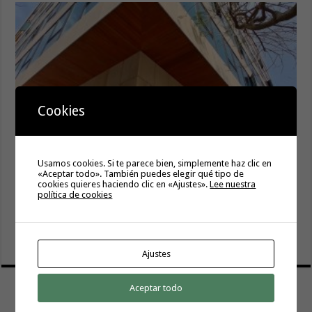
Cookies
Usamos cookies. Si te parece bien, simplemente haz clic en
Gesplan logra la máxima puntuación en el Índice de
«Aceptar todo». También puedes elegir qué tipo de
Transparencia de Canarias por cuarto año consecutivo
cookies quieres haciendo clic en «Ajustes».
Lee nuestra
6 agosto, 2026
política de cookies
El Gobierno canario concede ayudas del POSEICAN-Pesca
al sector por valor de 7,09 M€ tras aumentar las cuantías
6 agosto, 2026
Ajustes
Aceptar todo