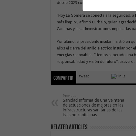
desde 2023 con cinco parques eólicos, con m
“Hoy La Gomera se conecta a la seguridad, a la
más limpio”, afirmó Curbelo, quien agradeció
Canarias y las administraciones implicadas par
Por último, el presidente insular insistió en
ellos el cierre del anillo eléctrico insular por 
energías renovables. “Hemos superado una ba
responsabilidad y visión de futuro”, aseveró.
tweet
Compartir
Previous
Sanidad informa de una veintena
de actuaciones de mejoras en las
infraestructuras sanitarias de las
islas no capitalinas
Related Articles