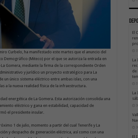
Dep
El 
ren
pro
3
miro Curbelo, ha manifestado este martes que el anuncio del
eto Demográfico (Miteco) por el que se autoriza la entrada en
La 
rec
ife-La Gomera, mediante la firma de la correspondiente Orden
de 
administrativo y jurídico un proyecto estratégico para La
te
de un único sistema eléctrico entre ambas islas, con una
3
s a la nueva realidad física de la infraestructura.
La 
sáb
idad energética de La Gomera. Esta autorización consolida una
slamiento eléctrico y gana en estabilidad, capacidad de
3
rmó el presidente insular.
Val
Na
próximo 1 de julio, momento a partir del cual Tenerife y La
3
ión y despacho de generación eléctrica, así como con una
El 