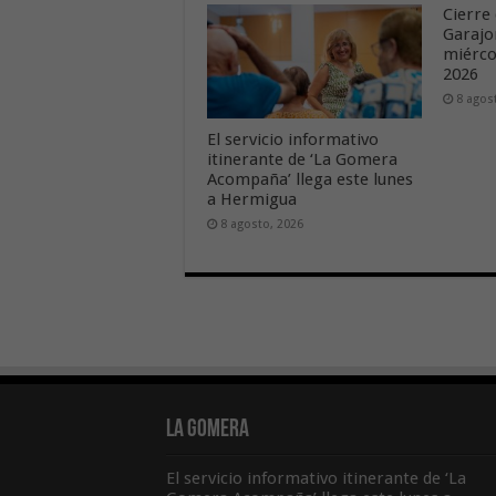
Cierre 
Garajo
miérco
2026
8 agos
El servicio informativo
itinerante de ‘La Gomera
Acompaña’ llega este lunes
a Hermigua
8 agosto, 2026
La Gomera
El servicio informativo itinerante de ‘La