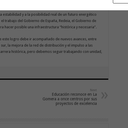
ás de 11 megavatios de capacidad instalada.
 estabilidad y a la posibilidad real de un futuro energético
 el trabajo del Gobierno de España, Redeia, el Gobierno de
a hacer posible una infraestructura “histórica y necesaria”.
 que este logro debe ir acompañado de nuevos avances, entre
el sur, la mejora de la red de distribución y el impulso a las
rrera histórica, pero debemos seguir trabajando con unidad,
Next
Educación reconoce en La
Gomera a once centros por sus
proyectos de excelencia