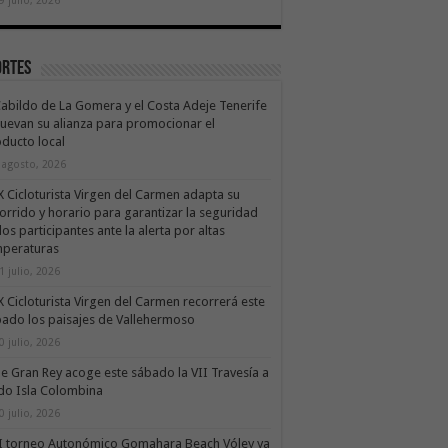
ortes
Cabildo de La Gomera y el Costa Adeje Tenerife
uevan su alianza para promocionar el
ducto local
 agosto, 2026
X Cicloturista Virgen del Carmen adapta su
orrido y horario para garantizar la seguridad
los participantes ante la alerta por altas
mperaturas
1 julio, 2026
X Cicloturista Virgen del Carmen recorrerá este
ado los paisajes de Vallehermoso
0 julio, 2026
le Gran Rey acoge este sábado la VII Travesía a
do Isla Colombina
0 julio, 2026
II torneo Autonómico Gomahara Beach Vóley ya