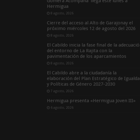
Gomera Acompaña’ llega este lunes a
Hermigua
8 agosto, 2026
Cierre del acceso al Alto de Garajonay el
próximo miércoles 12 de agosto del 2026
8 agosto, 2026
El Cabildo inicia la fase final de la adecuaci
del entorno de La Rajita con la
pavimentación de los aparcamientos
8 agosto, 2026
El Cabildo abre a la ciudadanía la
elaboración del Plan Estratégico de Igualda
y Políticas de Género 2027-2030
7 agosto, 2026
Hermigua presenta «Hermigua Joven III»
6 agosto, 2026