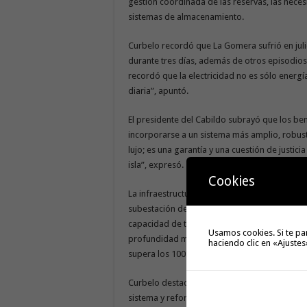
gestión coordinada de las reservas, las nece
sistemas de almacenamiento.
Curbelo recordó que La Gomera sufrió en julio
durante tres días, además de otros episodios
recordó que la electricidad no es sólo energía
diaria”, apuntó.
El presidente del Cabildo subrayó que los be
incorporarse a un sistema más amplio, robust
lujo; es una garantía y una cuestión de justic
isla”, expresó.
Cookies
La infraestructura conecta la subestación de 
subestación de transporte de la isla. Cuenta c
capacidad de transporte de 50 MW y más de 3
Usamos cookies. Si te pa
profundidad máxima de 1.145 metros, convirt
haciendo clic en «Ajustes
supera los 100 millones de euros.
Curbelo destacó, además, que este avance perm
sistema y reforzar la integración de energías