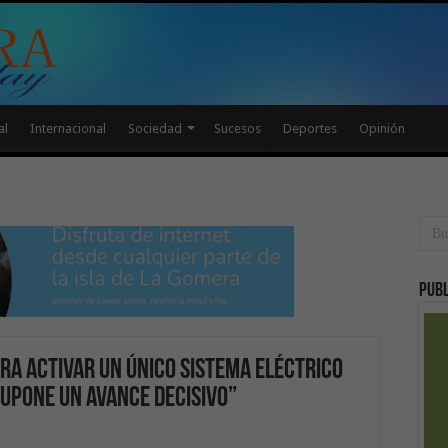
al
Internacional
Sociedad
Sucesos
Deportes
Opinión
Publ
ra activar un único sistema eléctrico
supone un avance decisivo”