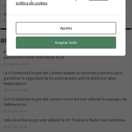
política de cookies
2 agosto, 2026
Vivir donde se estudia: una cuestión de igualdad entre islas
26 julio, 2026
Ajustes
Deportes
Aceptar todo
El Cabildo de La Gomera y el Costa Adeje Tenerife renuevan su alianza
para promocionar el producto local
3 agosto, 2026
La X Cicloturista Virgen del Carmen adapta su recorrido y horario para
garantizar la seguridad de los participantes ante la alerta por altas
temperaturas
31 julio, 2026
La X Cicloturista Virgen del Carmen recorrerá este sábado los paisajes de
Vallehermoso
30 julio, 2026
Valle Gran Rey acoge este sábado la VII Travesía a Nado Isla Colombina
30 julio, 2026