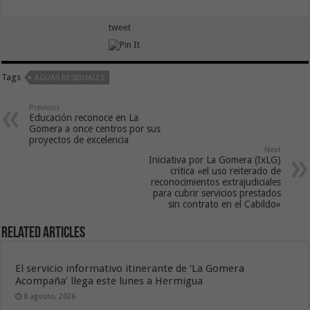
tweet
Tags
AGUAS RESIDUALES
Previous
Educación reconoce en La
Gomera a once centros por sus
proyectos de excelencia
Next
Iniciativa por La Gomera (IxLG)
critica «el uso reiterado de
reconocimientos extrajudiciales
para cubrir servicios prestados
sin contrato en el Cabildo»
Related Articles
El servicio informativo itinerante de ‘La Gomera
Acompaña’ llega este lunes a Hermigua
8 agosto, 2026