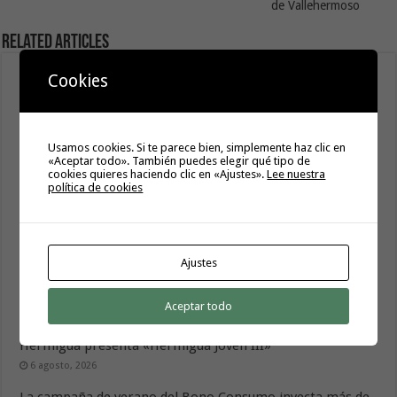
de Vallehermoso
Related Articles
Cookies
Usamos cookies. Si te parece bien, simplemente haz clic en
«Aceptar todo». También puedes elegir qué tipo de
cookies quieres haciendo clic en «Ajustes».
Lee nuestra
política de cookies
Ajustes
El Cabildo abre a la ciudadanía la elaboración del Plan
Estratégico de Igualdad y Políticas de Género 2027-2030
Aceptar todo
7 agosto, 2026
Hermigua presenta «Hermigua Joven III»
6 agosto, 2026
La campaña de verano del Bono Consumo inyecta más de