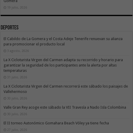
Gomera
19 julio, 2026
Deportes
El Cabildo de La Gomera y el Costa Adeje Tenerife renuevan su alianza
para promocionar el producto local
3 agosto, 2026
La X Cicloturista Virgen del Carmen adapta su recorrido y horario para
garantizar la seguridad de los participantes ante la alerta por altas
temperaturas
31 julio, 2026
La X Cicloturista Virgen del Carmen recorrerá este sábado los paisajes de
Vallehermoso
30 julio, 2026
Valle Gran Rey acoge este sábado la VII Travesía a Nado Isla Colombina
30 julio, 2026
El II torneo Autonómico Gomahara Beach Vóley ya tiene fecha
27 julio, 2026