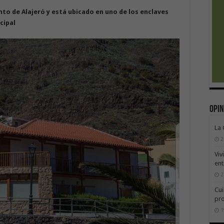
to de Alajeró y está ubicado en uno de los enclaves
cipal
Opin
La
2
Viv
ent
2
Cui
pr
1