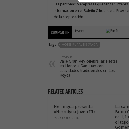
Las personas o empresas que tengan interés 
información en el Boletín Oficial de la Provin
de la corporación.
tweet
Compartir
Tags
HOTEL RURAL DE IMADA
Previous
Valle Gran Rey celebra las Fiestas
en Honor a San Juan con
actividades tradicionales en Los
Reyes
Related Articles
Hermigua presenta
La cam
«Hermigua Joven III»
Bono C
de 1,1
6 agosto, 2026
el tej
Gome