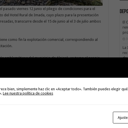
 el pasado viernes 12 junio el pliego de condiciones para el
Dep
 del Hotel Rural de Imada, cuyo plazo para la presentación
resadas, transcurre desde el 15 de junio al el 3 de julio ambos
El 
ren
pro
3
tiene como fin la explotación comercial, correspondiendo al
itación.
La 
rec
de 
ás emblemáticos del municipio de Alajeró, en torno al propio
te
el propio Roque de Agando es propiedad del Ayuntamiento de
3
 la financiación de la Consejería de Turismo a través del Fondo
inaugurado hace ocho años tras haber quedado en desuso y
La 
l Gobierno de Canarias, la vieja escuela y la casa del maestro
sáb
rece bien, simplemente haz clic en «Aceptar todo». También puedes elegir qué
 conocido como Roque de Imada.
3
».
Lee nuestra política de cookies
Val
dobles con capacidad para catorce personas, todas ellas con
Na
n las zonas comunes, cocina, comedor, terraza solárium,
3
 en una parcela de 330,80 metros repartidos en 176,67 en la
Ajuste
El 
tie