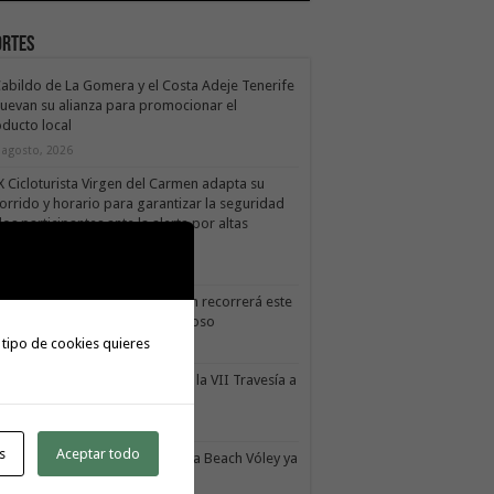
ortes
Cabildo de La Gomera y el Costa Adeje Tenerife
uevan su alianza para promocionar el
ducto local
 agosto, 2026
X Cicloturista Virgen del Carmen adapta su
orrido y horario para garantizar la seguridad
los participantes ante la alerta por altas
mperaturas
1 julio, 2026
X Cicloturista Virgen del Carmen recorrerá este
ado los paisajes de Vallehermoso
 tipo de cookies quieres
0 julio, 2026
le Gran Rey acoge este sábado la VII Travesía a
do Isla Colombina
0 julio, 2026
s
Aceptar todo
II torneo Autonómico Gomahara Beach Vóley ya
ne fecha