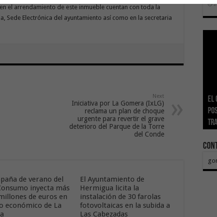
2
en el arrendamiento de este inmueble cuentan con toda la
cia, Sede Electrónica del ayuntamiento así como en la secretaria
Next
Ge
El 
Tra
Vis
San
Iniciativa por La Gomera (IxLG)
Índ
POS
adh
viv
los
El 
reclama un plan de choque
urgente para revertir el grave
añ
tr
Ca
ase
eco
Sa
deterioro del Parque de la Torre
del Conde
Con
go
paña de verano del
El Ayuntamiento de
onsumo inyecta más
Hermigua licita la
 millones de euros en
instalación de 30 farolas
ido económico de La
fotovoltaicas en la subida a
ra
Las Cabezadas