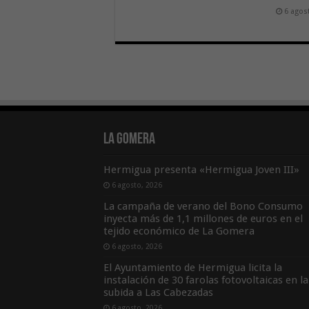
6 agos
La Gomera
Hermigua presenta «Hermigua Joven III»
6 agosto, 2026
La campaña de verano del Bono Consumo
inyecta más de 1,1 millones de euros en el
tejido económico de La Gomera
6 agosto, 2026
El Ayuntamiento de Hermigua licita la
instalación de 30 farolas fotovoltaicas en la
subida a Las Cabezadas
6 agosto, 2026