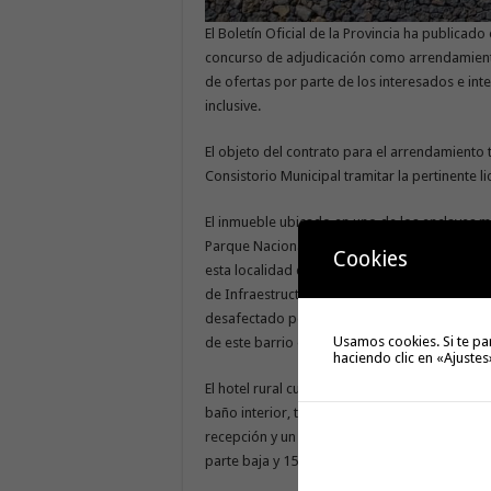
El Boletín Oficial de la Provincia ha publicado
concurso de adjudicación como arrendamiento
de ofertas por parte de los interesados e inte
inclusive.
El objeto del contrato para el arrendamiento 
Consistorio Municipal tramitar la pertinente lic
El inmueble ubicado en uno de los enclaves m
Parque Nacional de Garajonay a la sombra d
Cookies
esta localidad que se construyó al contar con
de Infraestructura y Calidad Turística. Fue 
desafectado por la Consejería de Educación de
Usamos cookies. Si te pa
de este barrio enclavado también frente al
haciendo clic en «Ajustes
El hotel rural cuenta con siete habitaciones 
baño interior, terraza o balcón, además de e
recepción y un pequeño jardín y está ubicado
parte baja y 154,13 en la superior.