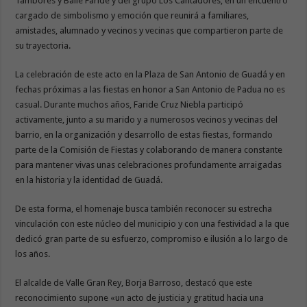
Tambores y Baile Faride y del grupo Los Cantadores, en un encuentro
cargado de simbolismo y emoción que reunirá a familiares,
amistades, alumnado y vecinos y vecinas que compartieron parte de
su trayectoria.
La celebración de este acto en la Plaza de San Antonio de Guadá y en
fechas próximas a las fiestas en honor a San Antonio de Padua no es
casual. Durante muchos años, Faride Cruz Niebla participó
activamente, junto a su marido y a numerosos vecinos y vecinas del
barrio, en la organización y desarrollo de estas fiestas, formando
parte de la Comisión de Fiestas y colaborando de manera constante
para mantener vivas unas celebraciones profundamente arraigadas
en la historia y la identidad de Guadá.
De esta forma, el homenaje busca también reconocer su estrecha
vinculación con este núcleo del municipio y con una festividad a la que
dedicó gran parte de su esfuerzo, compromiso e ilusión a lo largo de
los años.
El alcalde de Valle Gran Rey, Borja Barroso, destacó que este
reconocimiento supone «un acto de justicia y gratitud hacia una