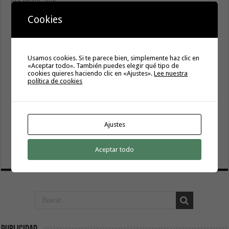
8 agosto, 2026
Cookies
Usamos cookies. Si te parece bien, simplemente haz clic en
«Aceptar todo». También puedes elegir qué tipo de
cookies quieres haciendo clic en «Ajustes».
Lee nuestra
política de cookies
Ajustes
El Cabildo inicia la fase final de la adecuación del entorno
de La Rajita con la pavimentación de los aparcamientos
Aceptar todo
8 agosto, 2026