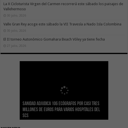
La X Cicloturista Virgen del Carmen recorrerá este sábado los paisajes de
Vallehermoso
30 julio, 2026
Valle Gran Rey acoge este sábado la VII Travesía a Nado Isla Colombina
30 julio, 2026
El II torneo Autonómico Gomahara Beach Vóley ya tiene fecha
27 julio, 2026
Sanidad adjudica 106 ecógrafos por casi tres
Gesplan logra la máxima puntuación en el
El Gobierno canario concede ayudas del
Transición Ecológica coordina con Ashotel su
Visocan incorpora 170 pisos a su parque de
Sanidad refuerza la capacidad diagnóstica de
millones de euros para varios hospitales del
Índice de Transparencia de Canarias por cuarto
POSEICAN-Pesca al sector por valor de 7,09 M€
adhesión a la Red de Refugios Climáticos de
vivienda protegida en régimen de alquiler
los centros de salud con el impulso de la
SCS
año consecutivo
tras aumentar las cuantías
Canarias
asequible de Tenerife
ecografía clínica