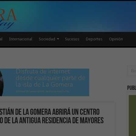
al
Internacional
Sociedad
Sucesos
Deportes
Opinión
Publ
stián de La Gomera abrirá un centro
io de la antigua Residencia de Mayores