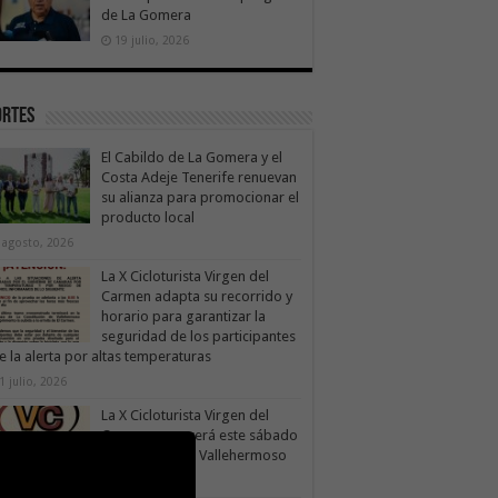
de La Gomera
19 julio, 2026
ortes
El Cabildo de La Gomera y el
Costa Adeje Tenerife renuevan
su alianza para promocionar el
producto local
 agosto, 2026
La X Cicloturista Virgen del
Carmen adapta su recorrido y
horario para garantizar la
seguridad de los participantes
e la alerta por altas temperaturas
1 julio, 2026
La X Cicloturista Virgen del
Carmen recorrerá este sábado
los paisajes de Vallehermoso
30 julio, 2026