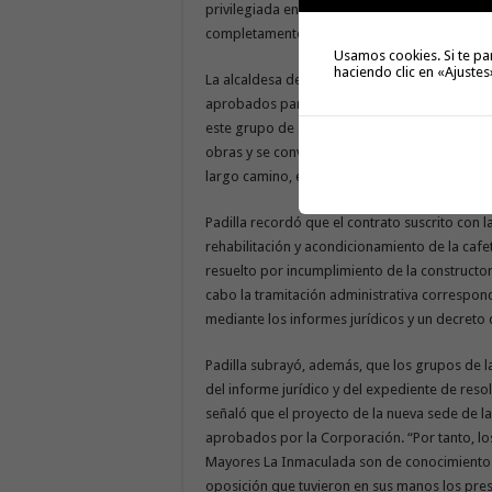
privilegiada en pleno centro urbano, se conve
completamente accesible, diseñado para dar 
Usamos cookies. Si te pa
haciendo clic en «Ajustes
La alcaldesa destacó que “este proyecto no s
aprobados para este año y formaba parte im
este grupo de gobierno siempre ha optado po
obras y se convierten en una realidad, ya que
largo camino, en el que es necesario trabaja
Padilla recordó que el contrato suscrito con 
rehabilitación y acondicionamiento de la caf
resuelto por incumplimiento de la constructora
cabo la tramitación administrativa correspon
mediante los informes jurídicos y un decreto d
Padilla subrayó, además, que los grupos de l
del informe jurídico y del expediente de reso
señaló que el proyecto de la nueva sede de l
aprobados por la Corporación. “Por tanto, los
Mayores La Inmaculada son de conocimiento p
oposición que tuvieron en sus manos los presu