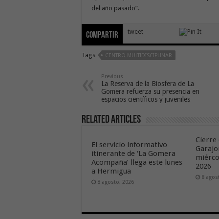
del año pasado”.
tweet
Compartir
Tags
CENTRO MULTIDISCIPLINAR
Previous
La Reserva de la Biosfera de La
Gomera refuerza su presencia en
espacios científicos y juveniles
Related Articles
Cierre 
El servicio informativo
Garajo
itinerante de ‘La Gomera
miérco
Acompaña’ llega este lunes
2026
a Hermigua
8 agos
8 agosto, 2026