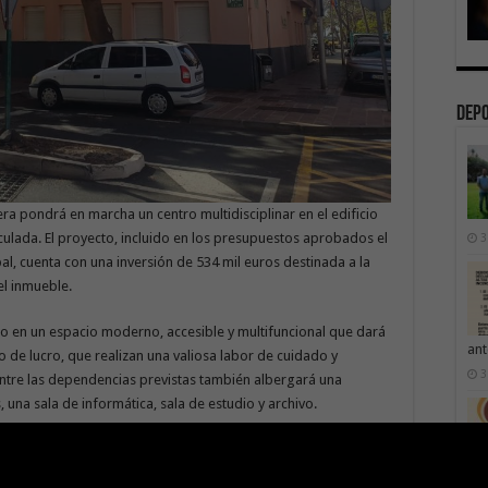
Dep
a pondrá en marcha un centro multidisciplinar en el edificio
ulada. El proyecto, incluido en los presupuestos aprobados el
3
l, cuenta con una inversión de 534 mil euros destinada a la
el inmueble.
cio en un espacio moderno, accesible y multifuncional que dará
ant
o de lucro, que realizan una valiosa labor de cuidado y
3
 Entre las dependencias previstas también albergará una
s, una sala de informática, sala de estudio y archivo.
ngélica Padilla, hizo hincapié en la importancia de esta
icipio y señaló que “este inmueble, con una ubicación