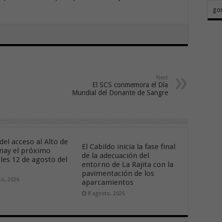
go
Next
El SCS conmemora el Día
Mundial del Donante de Sangre
del acceso al Alto de
El Cabildo inicia la fase final
nay el próximo
de la adecuación del
les 12 de agosto del
entorno de La Rajita con la
pavimentación de los
to, 2026
aparcamientos
8 agosto, 2026