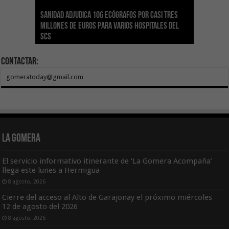
Sanidad adjudica 106 ecógrafos por casi tres
Gesplan logra la máxima puntuación en el
El Gobierno canario concede ayudas del
Transición Ecológica coordina con Ashotel su
Visocan incorpora 170 pisos a su parque de
Sanidad refuerza la capacidad diagnóstica de
millones de euros para varios hospitales del
Índice de Transparencia de Canarias por cuarto
POSEICAN-Pesca al sector por valor de 7,09 M€
adhesión a la Red de Refugios Climáticos de
vivienda protegida en régimen de alquiler
los centros de salud con el impulso de la
SCS
año consecutivo
tras aumentar las cuantías
Canarias
asequible de Tenerife
ecografía clínica
Contactar:
gomeratoday@gmail.com
La Gomera
El servicio informativo itinerante de ‘La Gomera Acompaña’
llega este lunes a Hermigua
8 agosto, 2026
Cierre del acceso al Alto de Garajonay el próximo miércoles
12 de agosto del 2026
8 agosto, 2026