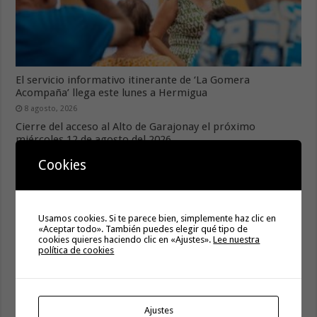
El servicio informativo itinerante de ‘La Gomera
Acompaña’ llega este lunes a Hermigua
8 agosto, 2026
Cierre del acceso al Alto de Garajonay el próximo
miércoles 12 de agosto del 2026
8 agosto, 2026
Cookies
Usamos cookies. Si te parece bien, simplemente haz clic en
«Aceptar todo». También puedes elegir qué tipo de
cookies quieres haciendo clic en «Ajustes».
Lee nuestra
política de cookies
Ajustes