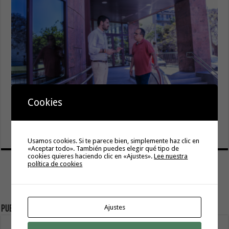
Iniciativa por La Gomera (IxLG) celebra el respaldo del
Cookies
Cabildo a su propuesta para proteger el talento frente a
la inteligencia artificial
5 agosto, 2026
Usamos cookies. Si te parece bien, simplemente haz clic en
«Aceptar todo». También puedes elegir qué tipo de
cookies quieres haciendo clic en «Ajustes».
Lee nuestra
política de cookies
Ajustes
Publicidad