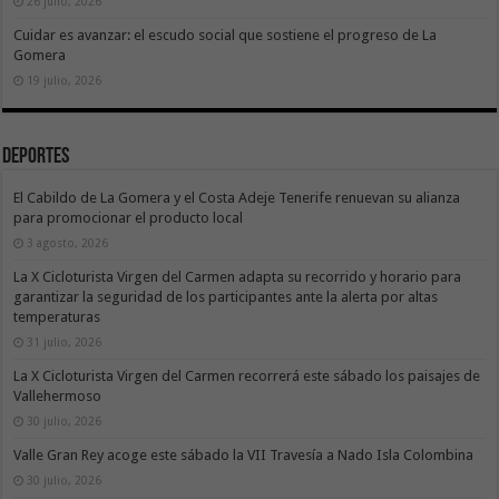
26 julio, 2026
Cuidar es avanzar: el escudo social que sostiene el progreso de La
Gomera
19 julio, 2026
Deportes
El Cabildo de La Gomera y el Costa Adeje Tenerife renuevan su alianza
para promocionar el producto local
3 agosto, 2026
La X Cicloturista Virgen del Carmen adapta su recorrido y horario para
garantizar la seguridad de los participantes ante la alerta por altas
temperaturas
31 julio, 2026
La X Cicloturista Virgen del Carmen recorrerá este sábado los paisajes de
Vallehermoso
30 julio, 2026
Valle Gran Rey acoge este sábado la VII Travesía a Nado Isla Colombina
30 julio, 2026