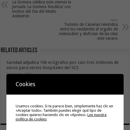
La Gomera celebra este viernes la
jornada ‘La Gomera Reutiliza’ con
motivo del Día del Medio
Ambiente
Next
Turismo de Canarias reivindica
entre los residentes el orgullo de
redescubrir y disfrutar de las islas
este verano
Related Articles
Sanidad adjudica 106 ecógrafos por casi tres millones de
euros para varios hospitales del SCS
7 agosto, 2026
Cookies
Hermigua presenta «Hermigua Joven III»
6 agosto, 2026
Gesplan logra la máxima puntuación en el Índice de
Transparencia de Canarias por cuarto año consecutivo
Usamos cookies. Si te parece bien, simplemente haz clic en
«Aceptar todo». También puedes elegir qué tipo de
6 agosto, 2026
cookies quieres haciendo clic en «Ajustes».
Lee nuestra
política de cookies