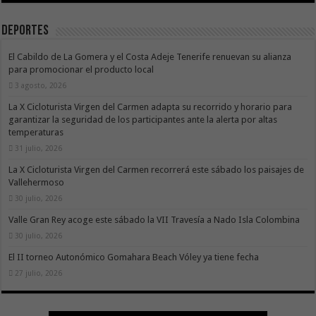
Deportes
El Cabildo de La Gomera y el Costa Adeje Tenerife renuevan su alianza
para promocionar el producto local
3 agosto, 2026
La X Cicloturista Virgen del Carmen adapta su recorrido y horario para
garantizar la seguridad de los participantes ante la alerta por altas
temperaturas
31 julio, 2026
La X Cicloturista Virgen del Carmen recorrerá este sábado los paisajes de
Vallehermoso
30 julio, 2026
Valle Gran Rey acoge este sábado la VII Travesía a Nado Isla Colombina
30 julio, 2026
El II torneo Autonómico Gomahara Beach Vóley ya tiene fecha
27 julio, 2026