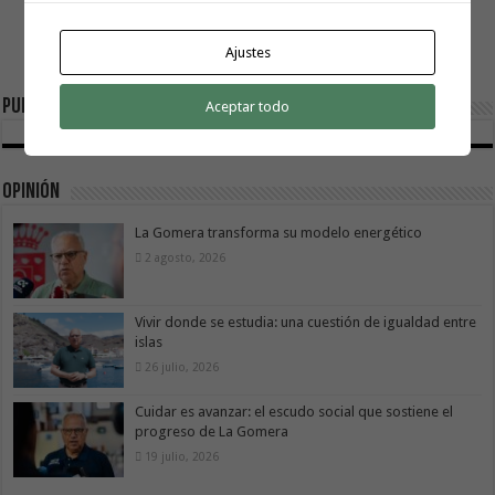
Ajustes
Publicidad
Aceptar todo
Opinión
La Gomera transforma su modelo energético
2 agosto, 2026
Vivir donde se estudia: una cuestión de igualdad entre
islas
26 julio, 2026
Cuidar es avanzar: el escudo social que sostiene el
progreso de La Gomera
19 julio, 2026