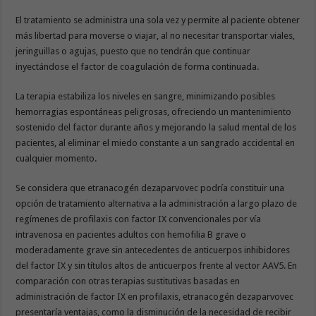
El tratamiento se administra una sola vez y permite al paciente obtener
más libertad para moverse o viajar, al no necesitar transportar viales,
jeringuillas o agujas, puesto que no tendrán que continuar
inyectándose el factor de coagulación de forma continuada.
La terapia estabiliza los niveles en sangre, minimizando posibles
hemorragias espontáneas peligrosas, ofreciendo un mantenimiento
sostenido del factor durante años y mejorando la salud mental de los
pacientes, al eliminar el miedo constante a un sangrado accidental en
cualquier momento.
Se considera que etranacogén dezaparvovec podría constituir una
opción de tratamiento alternativa a la administración a largo plazo de
regímenes de profilaxis con factor IX convencionales por vía
intravenosa en pacientes adultos con hemofilia B grave o
moderadamente grave sin antecedentes de anticuerpos inhibidores
del factor IX y sin títulos altos de anticuerpos frente al vector AAV5. En
comparación con otras terapias sustitutivas basadas en
administración de factor IX en profilaxis, etranacogén dezaparvovec
presentaría ventajas, como la disminución de la necesidad de recibir