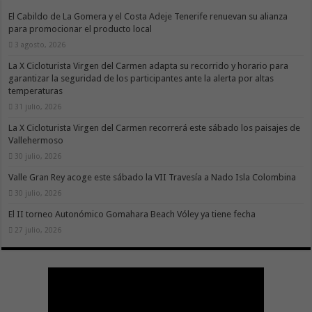
El Cabildo de La Gomera y el Costa Adeje Tenerife renuevan su alianza
para promocionar el producto local
3 agosto, 2026
La X Cicloturista Virgen del Carmen adapta su recorrido y horario para
garantizar la seguridad de los participantes ante la alerta por altas
temperaturas
31 julio, 2026
La X Cicloturista Virgen del Carmen recorrerá este sábado los paisajes de
Vallehermoso
30 julio, 2026
Valle Gran Rey acoge este sábado la VII Travesía a Nado Isla Colombina
30 julio, 2026
El II torneo Autonómico Gomahara Beach Vóley ya tiene fecha
27 julio, 2026