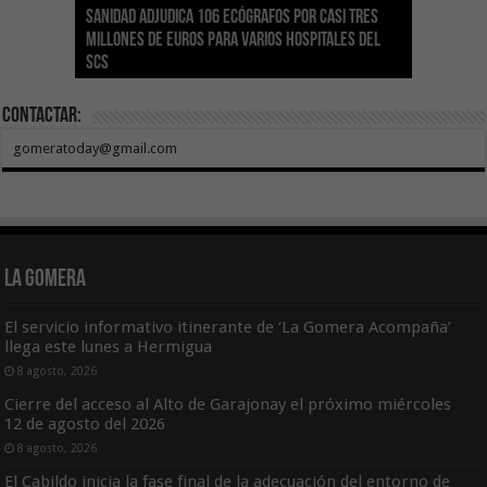
Sanidad adjudica 106 ecógrafos por casi tres
Gesplan logra la máxima puntuación en el
El Gobierno canario concede ayudas del
Transición Ecológica coordina con Ashotel su
Visocan incorpora 170 pisos a su parque de
Sanidad refuerza la capacidad diagnóstica de
millones de euros para varios hospitales del
Índice de Transparencia de Canarias por cuarto
POSEICAN-Pesca al sector por valor de 7,09 M€
adhesión a la Red de Refugios Climáticos de
vivienda protegida en régimen de alquiler
los centros de salud con el impulso de la
SCS
año consecutivo
tras aumentar las cuantías
Canarias
asequible de Tenerife
ecografía clínica
Contactar:
gomeratoday@gmail.com
La Gomera
El servicio informativo itinerante de ‘La Gomera Acompaña’
llega este lunes a Hermigua
8 agosto, 2026
Cierre del acceso al Alto de Garajonay el próximo miércoles
12 de agosto del 2026
8 agosto, 2026
El Cabildo inicia la fase final de la adecuación del entorno de