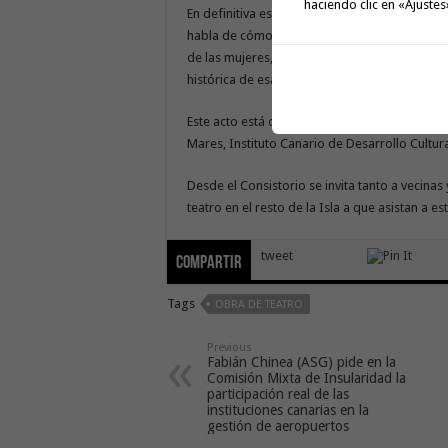
haciendo clic en «Ajustes
En definitiva esta obra de teatro que forma p
habla de cómo los ejercicios de poder económ
de las mujeres, a través de la violencia sexua
histórica de esas acciones ejerce una violenci
Este acto está organizado por el Ayuntamient
Mares, Instituto Canario de Desarrollo Cultur
Desde el Consistorio se invita tanto a vecina
teatro en el resto de la Isla a que asistan a est
tweet
Compartir
Tags
OBRA DE TEATRO
Previous
Fabián Chinea (ASG) pide en la
Comisión Mixta de Insularidad la
participación real de las
instituciones canarias en la
gestión de aeropuertos