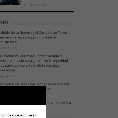
19 julio, 2026
ortes
Cabildo de La Gomera y el Costa Adeje Tenerife
uevan su alianza para promocionar el
ducto local
 agosto, 2026
X Cicloturista Virgen del Carmen adapta su
orrido y horario para garantizar la seguridad
los participantes ante la alerta por altas
mperaturas
1 julio, 2026
X Cicloturista Virgen del Carmen recorrerá este
ado los paisajes de Vallehermoso
0 julio, 2026
le Gran Rey acoge este sábado la VII Travesía a
do Isla Colombina
0 julio, 2026
 tipo de cookies quieres