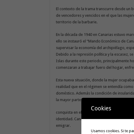
El contexto de la trama transcurre desde un b
de vencedores y vencidos en el que las mujer
territorio de la barbarie.
En la década de 1940 en Canarias estuvo marca
ello se instauró el “Mando Económico de Canari
supervisar la economía del archipiélago, espe
Debido a la represión política y la escasez,
Islas durante este periodo, principalmente h
comenzaran a trabajar fuero del hogar, enfre
Esta nueva situación, donde la mujer ocupaba 
realidad que en el régimen se entendía como 
doméstico. Además la condición de insularida
la mayor parte de España. En parte por la hue
Cookies
conquista en el siglo XV, que no solo ha condi
identidad. Canarias se constituía como un la
emigrar.
Usamos cookies. Si te pa