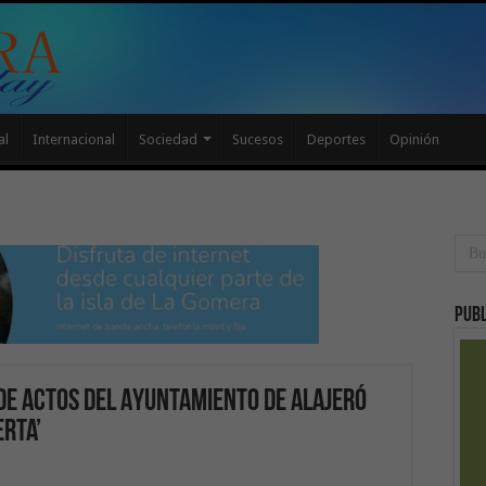
al
Internacional
Sociedad
Sucesos
Deportes
Opinión
Publ
 de actos del Ayuntamiento de Alajeró
erta’