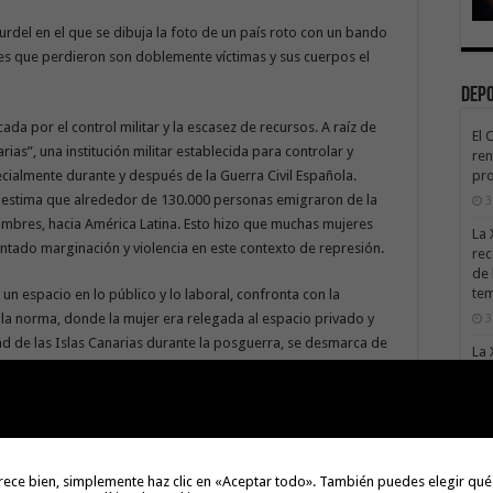
urdel en el que se dibuja la foto de un país roto con un bando
es que perdieron son doblemente víctimas y sus cuerpos el
Dep
da por el control militar y la escasez de recursos. A raíz de
El 
as”, una institución militar establecida para controlar y
ren
cialmente durante y después de la Guerra Civil Española.
pro
 se estima que alrededor de 130.000 personas emigraron de la
3
ombres, hacia América Latina. Esto hizo que muchas mujeres
La 
ntado marginación y violencia en este contexto de represión.
rec
de 
te
un espacio en lo público y lo laboral, confronta con la
la norma, donde la mujer era relegada al espacio privado y
3
d de las Islas Canarias durante la posguerra, se desmarca de
La 
lla colonial del archipiélago desde su
sáb
3
cionado la historia de las islas, sino que ha atravesado su
Val
berinto sin salida para muchos isleños que no pudieron
Na
3
rece bien, simplemente haz clic en «Aceptar todo». También puedes elegir qué