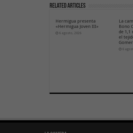
Related Articles
Hermigua presenta
La cam
«Hermigua Joven III»
Bono C
de 1,1
6 agosto, 2026
el tej
Gome
6 agos