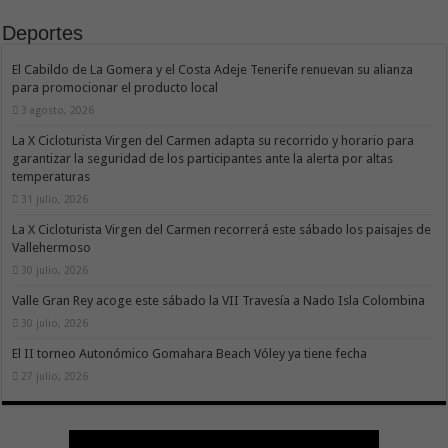
Deportes
El Cabildo de La Gomera y el Costa Adeje Tenerife renuevan su alianza
para promocionar el producto local
3 agosto, 2026
La X Cicloturista Virgen del Carmen adapta su recorrido y horario para
garantizar la seguridad de los participantes ante la alerta por altas
temperaturas
31 julio, 2026
La X Cicloturista Virgen del Carmen recorrerá este sábado los paisajes de
Vallehermoso
30 julio, 2026
Valle Gran Rey acoge este sábado la VII Travesía a Nado Isla Colombina
30 julio, 2026
El II torneo Autonómico Gomahara Beach Vóley ya tiene fecha
27 julio, 2026