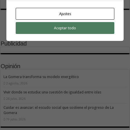
Ajustes
Aceptar todo
Publicidad
Opinión
La Gomera transforma su modelo energético
2 agosto, 2026
Vivir donde se estudia: una cuestión de igualdad entre islas
26 julio, 2026
Cuidar es avanzar: el escudo social que sostiene el progreso de La
Gomera
19 julio, 2026