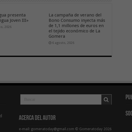
ua presenta
La campaña de verano del
gua Joven III»
Bono Consumo inyecta más
de 1,1 millones de euros en
to, 2026
el tejido económico de La
Gomera
6 agosto, 2026
Pu
So
d
Acerca del Autor
e-mail: gomeratoday@gmail.com © Gomeratoday 2026