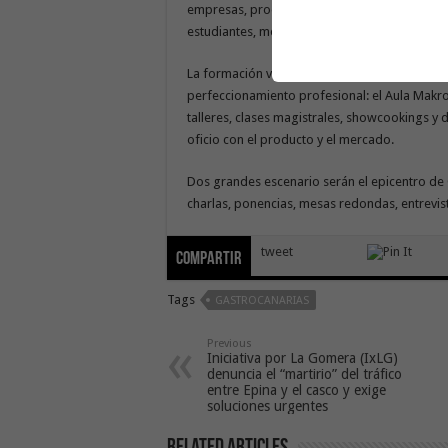
empresas, productores, distribuidores, chefs,
estudiantes, medios y prescriptores.
La formación vuelve a ser un pilar central co
perfeccionamiento profesional: el Aula Makro
talleres, clases magistrales, showcookings y d
oficio con el producto y el mercado.
Dos grandes escenario serán el epicentro de
charlas, ponencias, mesas redondas, entrevista
tweet
Compartir
Tags
GASTROCANARIAS
Previous
Iniciativa por La Gomera (IxLG)
denuncia el “martirio” del tráfico
entre Epina y el casco y exige
soluciones urgentes