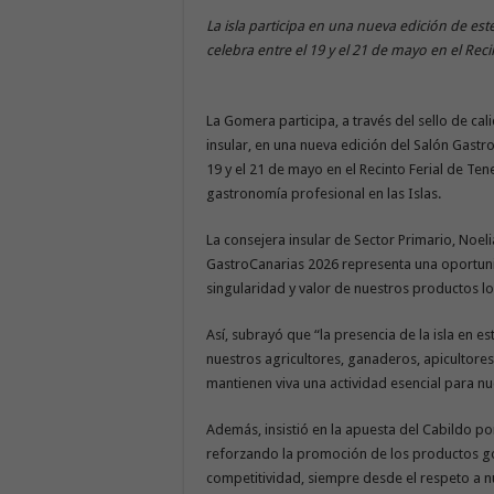
La isla participa en una nueva edición de est
celebra entre el 19 y el 21 de mayo en el Rec
La Gomera participa, a través del sello de c
insular, en una nueva edición del Salón Gastr
19 y el 21 de mayo en el Recinto Ferial de Te
gastronomía profesional en las Islas.
La consejera insular de Sector Primario, Noel
GastroCanarias 2026 representa una oportuni
singularidad y valor de nuestros productos lo
Así, subrayó que “la presencia de la isla en e
nuestros agricultores, ganaderos, apicultores
mantienen viva una actividad esencial para nu
Además, insistió en la apuesta del Cabildo 
reforzando la promoción de los productos g
competitividad, siempre desde el respeto a nu