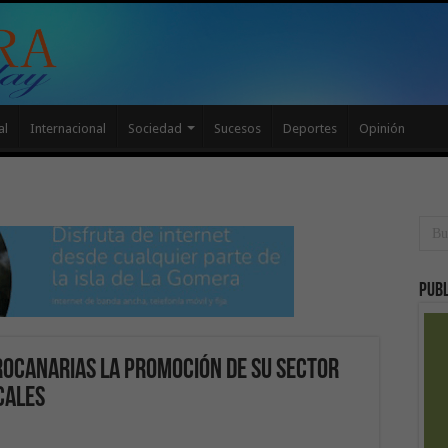
al
Internacional
Sociedad
Sucesos
Deportes
Opinión
Publ
roCanarias la promoción de su sector
cales