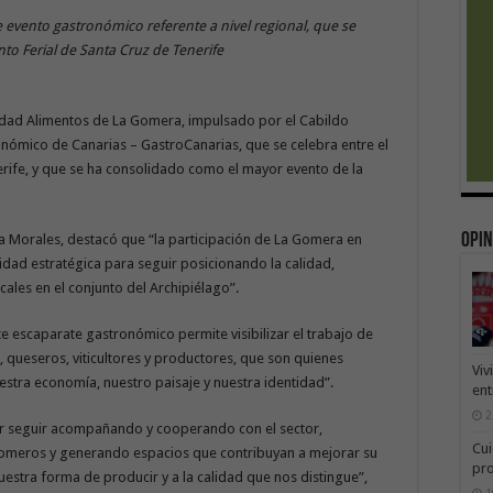
e evento gastronómico referente a nivel regional, que se
into Ferial de Santa Cruz de Tenerife
alidad Alimentos de La Gomera, impulsado por el Cabildo
onómico de Canarias – GastroCanarias, que se celebra entre el
nerife, y que se ha consolidado como el mayor evento de la
Opin
ia Morales, destacó que “la participación de La Gomera en
dad estratégica para seguir posicionando la calidad,
cales en el conjunto del Archipiélago”.
ste escaparate gastronómico permite visibilizar el trabajo de
, queseros, viticultores y productores, que son quienes
Viv
estra economía, nuestro paisaje y nuestra identidad”.
ent
2
por seguir acompañando y cooperando con el sector,
Cui
omeros y generando espacios que contribuyan a mejorar su
pr
estra forma de producir y a la calidad que nos distingue”,
1