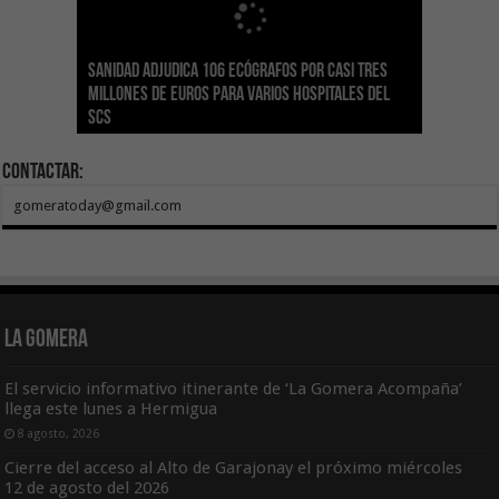
Sanidad adjudica 106 ecógrafos por casi tres
Gesplan logra la máxima puntuación en el
El Gobierno canario concede ayudas del
Transición Ecológica coordina con Ashotel su
Visocan incorpora 170 pisos a su parque de
Sanidad refuerza la capacidad diagnóstica de
millones de euros para varios hospitales del
Índice de Transparencia de Canarias por cuarto
POSEICAN-Pesca al sector por valor de 7,09 M€
adhesión a la Red de Refugios Climáticos de
vivienda protegida en régimen de alquiler
los centros de salud con el impulso de la
SCS
año consecutivo
tras aumentar las cuantías
Canarias
asequible de Tenerife
ecografía clínica
Contactar:
gomeratoday@gmail.com
La Gomera
El servicio informativo itinerante de ‘La Gomera Acompaña’
llega este lunes a Hermigua
8 agosto, 2026
Cierre del acceso al Alto de Garajonay el próximo miércoles
12 de agosto del 2026