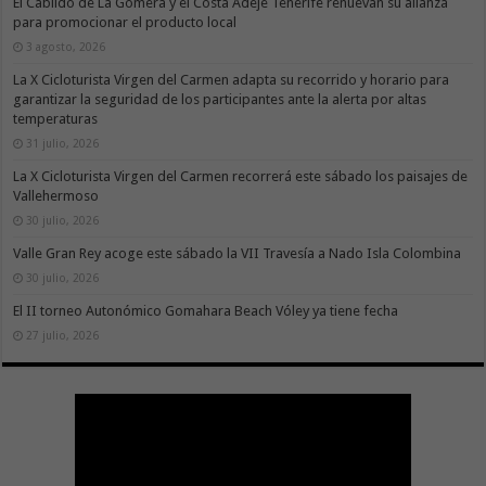
El Cabildo de La Gomera y el Costa Adeje Tenerife renuevan su alianza
para promocionar el producto local
3 agosto, 2026
La X Cicloturista Virgen del Carmen adapta su recorrido y horario para
garantizar la seguridad de los participantes ante la alerta por altas
temperaturas
31 julio, 2026
La X Cicloturista Virgen del Carmen recorrerá este sábado los paisajes de
Vallehermoso
30 julio, 2026
Valle Gran Rey acoge este sábado la VII Travesía a Nado Isla Colombina
30 julio, 2026
El II torneo Autonómico Gomahara Beach Vóley ya tiene fecha
27 julio, 2026