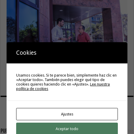
Cookies
Iniciativa por La Gomera (IxLG) celebra el respaldo del
Cabildo a su propuesta para proteger el talento frente a
Usamos cookies. Si te parece bien, simplemente haz clic en
la inteligencia artificial
«Aceptar todo». También puedes elegir qué tipo de
cookies quieres haciendo clic en «Ajustes».
Lee nuestra
5 agosto, 2026
política de cookies
Ajustes
Aceptar todo
Publicidad