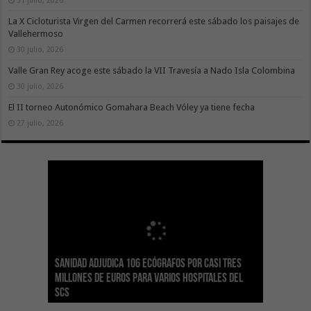
La X Cicloturista Virgen del Carmen recorrerá este sábado los paisajes de
Vallehermoso
30 julio, 2026
Valle Gran Rey acoge este sábado la VII Travesía a Nado Isla Colombina
30 julio, 2026
El II torneo Autonómico Gomahara Beach Vóley ya tiene fecha
27 julio, 2026
Sanidad adjudica 106 ecógrafos por casi tres
Gesplan logra la máxima puntuación en el
El Gobierno canario concede ayudas del
Transición Ecológica coordina con Ashotel su
Visocan incorpora 170 pisos a su parque de
Sanidad refuerza la capacidad diagnóstica de
millones de euros para varios hospitales del
Índice de Transparencia de Canarias por cuarto
POSEICAN-Pesca al sector por valor de 7,09 M€
adhesión a la Red de Refugios Climáticos de
vivienda protegida en régimen de alquiler
los centros de salud con el impulso de la
SCS
año consecutivo
tras aumentar las cuantías
Canarias
asequible de Tenerife
ecografía clínica