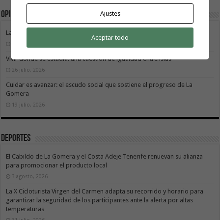
Opinión
Ajustes
La Gomera transforma su modelo energético
Aceptar todo
2 agosto, 2026
Vivir donde se estudia: una cuestión de igualdad entre islas
26 julio, 2026
Cuidar es avanzar: el escudo social que sostiene el progreso de La
Gomera
19 julio, 2026
Deportes
El Cabildo de La Gomera y el Costa Adeje Tenerife renuevan su alianza
para promocionar el producto local
3 agosto, 2026
La X Cicloturista Virgen del Carmen adapta su recorrido y horario para
garantizar la seguridad de los participantes ante la alerta por altas
temperaturas
31 julio, 2026