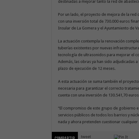
destinadas a mejorar tanto la red de abaste
Por un lado, el proyecto de mejora de la red
con una inversión total de 730.000 euros fin
Insular de La Gomera y el Ayuntamiento de Va
La actuación contempla la renovación completa
tuberías existentes por nuevas infraestructur
tecnología de ultrasonidos para mejorar el co
Además, las obras ya han sido adjudicadas a
plazo de ejecución de 12 meses.
A esta actuación se suma también el proyecto
necesaria para garantizar el correcto tratami
cuenta con una inversión de 130.541,70 euros
“El compromiso de este grupo de gobierno es s
servicios públicos de todos los barrios y núc
nada y ahora pretenden cuestionar cualquier a
tweet