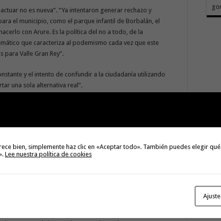
go
actuar no es nueva”. “Ya intentaron generar rechazo y
ra el municipio, como el parque infantil de Borbalán, el
cerlo con Arure. Es la política del no a todo, de la
emático que caracteriza al podemismo cada vez que este
 para Valle Gran Rey”.
tante y el intento de confundir a la ciudadanía utilizando
tar una sola alternativa real”.
ar décadas sin actuar y aparecer ahora para intentar dar
resolver los problemas históricos del municipio. Nunca han
pretenden dar lecciones sobre cómo gestionar unas
rante años”, señaló.
rece bien, simplemente haz clic en «Aceptar todo». También puedes elegir qué
».
Lee nuestra política de cookies
ue el expediente administrativo del proyecto de
ad urgente y prioritaria de actuar ante “la histórica situación
bastecimiento domiciliario de agua potable” en estos núcleos
Ajuste
mpulsa actualmente inversiones superiores a los 860.000 euros