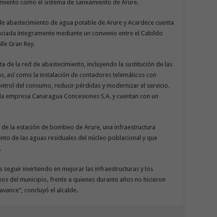
cimiento como el sistema de saneamiento de Arure.
 de abastecimiento de agua potable de Arure y Acardece cuenta
anciada íntegramente mediante un convenio entre el Cabildo
lle Gran Rey.
 de la red de abastecimiento, incluyendo la sustitución de las
as, así como la instalación de contadores telemáticos con
ntrol del consumo, reducir pérdidas y modernizar el servicio.
 la empresa Canaragua Concesiones S.A. y cuentan con un
 de la estación de bombeo de Arure, una infraestructura
ento de las aguas residuales del núcleo poblacional y que
.
eguir invirtiendo en mejorar las infraestructuras y los
leos del municipio, frente a quienes durante años no hicieron
vance”, concluyó el alcalde.