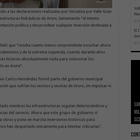
Val
do a las declaraciones realizadas por Iniciativa por Valle Gran
Na
aestructuras hidráulicas de Arure, lamentando “el intento
3
ación política y desacreditar cualquier inversión destinada a
El 
tie
2
 señaló que “resulta cuanto menos sorprendente escuchar ahora
l podemismo y de la extrema izquierda, cuando durante años
más hicieron absolutamente nada para solucionar los
to en Arure”.
opio Carlos Hernández formó parte del gobierno municipal
ión que sufrían los vecinos y vecinas de Arure, sin impulsar ni
San
Ge
El 
Tra
Vis
San
ado mientras las infraestructuras seguían deteriorándose y
mil
Índ
POS
adh
viv
los
ncias del servicio. Ahora que este grupo de gobierno sí
SC
añ
tr
Ca
ase
eco
ita obras y pone en marcha inversiones históricas para
os han despertado únicamente para intentar criticarlas”,
Con