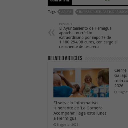
Compartir
Tags
ARURE
INFRAESTRUCTURAS HIDRÁULICA
Previous
El Ayuntamiento de Hermigua
aprueba un crédito
extraordinario por importe de
1.180.254,08 euros, con cargo al
remanente de tesorería.
Related Articles
Cierre 
Garajo
miérco
2026
8 agos
El servicio informativo
itinerante de ‘La Gomera
Acompaña’ llega este lunes
a Hermigua
8 agosto, 2026