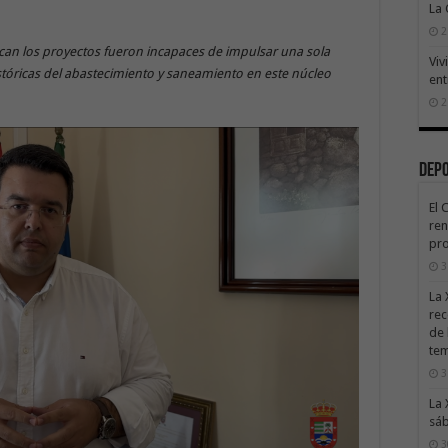
La
2
ican los proyectos fueron incapaces de impulsar una sola
Viv
istóricas del abastecimiento y saneamiento en este núcleo
ent
2
Dep
El 
ren
pro
3
La 
rec
de 
te
3
La 
sáb
3