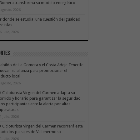
 Gomera transforma su modelo energético
 agosto, 2026
ir donde se estudia: una cuestión de igualdad
re islas
6 julio, 2026
ortes
Cabildo de La Gomera y el Costa Adeje Tenerife
uevan su alianza para promocionar el
ducto local
 agosto, 2026
X Cicloturista Virgen del Carmen adapta su
orrido y horario para garantizar la seguridad
los participantes ante la alerta por altas
mperaturas
1 julio, 2026
X Cicloturista Virgen del Carmen recorrerá este
ado los paisajes de Vallehermoso
0 julio, 2026