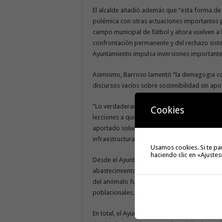
El alcalde añadió además que “esta forma de 
polémica con otras actuaciones importantes pa
campo municipal de fútbol y ahora vuelven a ha
confrontación permanente y del rechazo sist
Ayuntamiento impulsa inversiones importantes
Asimismo, Barroso lamentó “la demagogia cons
discursos vacíos sobre sostenibilidad sin apor
“Lo verdaderamente insostenible es dejar pas
Cookies
lecciones a quienes sí están trabajando para 
aportado soluciones para Arure, pero ahora 
infraestructuras que dejaron abandonadas du
Usamos cookies. Si te pa
haciendo clic en «Ajustes
Desde el Ayuntamiento también se recuerda q
abastecimiento recoge expresamente la necesid
del anómalo funcionamiento del servicio de a
poblacionales.
En total, el Ayuntamiento de Valle Gran Rey i