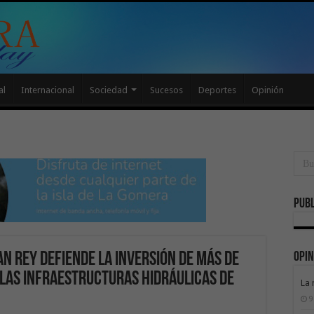
al
Internacional
Sociedad
Sucesos
Deportes
Opinión
Publ
Opin
n Rey defiende la inversión de más de
las infraestructuras hidráulicas de
La 
9