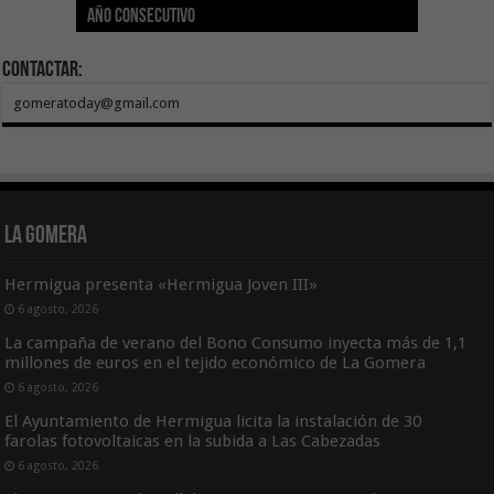
año consecutivo
tras aumentar las cuantías
Canarias
asequible de Tenerife
ecografía clínica
Sal Marina Agrocanarias 2026
Contactar:
gomeratoday@gmail.com
La Gomera
Hermigua presenta «Hermigua Joven III»
6 agosto, 2026
La campaña de verano del Bono Consumo inyecta más de 1,1
millones de euros en el tejido económico de La Gomera
6 agosto, 2026
El Ayuntamiento de Hermigua licita la instalación de 30
farolas fotovoltaicas en la subida a Las Cabezadas
6 agosto, 2026