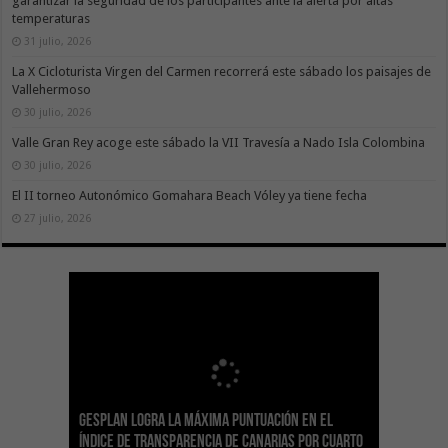
garantizar la seguridad de los participantes ante la alerta por altas
temperaturas
31 julio, 2026
La X Cicloturista Virgen del Carmen recorrerá este sábado los paisajes de
Vallehermoso
30 julio, 2026
Valle Gran Rey acoge este sábado la VII Travesía a Nado Isla Colombina
30 julio, 2026
El II torneo Autonómico Gomahara Beach Vóley ya tiene fecha
27 julio, 2026
Gesplan logra la máxima puntuación en el
El Gobierno canario concede ayudas del
Transición Ecológica coordina con Ashotel su
Visocan incorpora 170 pisos a su parque de
Sanidad refuerza la capacidad diagnóstica de
Índice de Transparencia de Canarias por cuarto
POSEICAN-Pesca al sector por valor de 7,09 M€
adhesión a la Red de Refugios Climáticos de
vivienda protegida en régimen de alquiler
los centros de salud con el impulso de la
El Gobierno de Canarias convoca el Concurso de