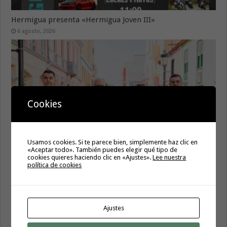
Hermigua presenta «Hermigua Joven III»
6 agosto, 2026
Cookies
Usamos cookies. Si te parece bien, simplemente haz clic en
«Aceptar todo». También puedes elegir qué tipo de
La campaña de verano del Bono Consumo inyecta más de
cookies quieres haciendo clic en «Ajustes».
Lee nuestra
política de cookies
1,1 millones de euros en el tejido económico de La
Gomera
6 agosto, 2026
La Dama y Alojera contarán por primera vez con servicio
Ajustes
de guagua los fines de semana y festivos
5 agosto, 2026