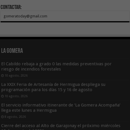
Contactar:
gomeratoday@gmail.com
La Gomera
El Cabildo rebaja a grado 0 las medidas preventivas por
riesgo de incendios forestales
10 agosto, 2026
La XXIX Feria de Artesanía de Hermigua despliega su
programación para los días 15 y 16 de agosto
10 agosto, 2026
El servicio informativo itinerante de ‘La Gomera Acompaña’
llega este lunes a Hermigua
8 agosto, 2026
Cierre del acceso al Alto de Garajonay el próximo miércoles