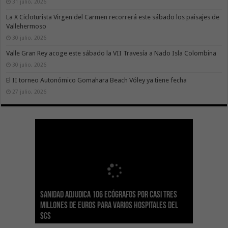
31 julio, 2026
La X Cicloturista Virgen del Carmen recorrerá este sábado los paisajes de
Vallehermoso
30 julio, 2026
Valle Gran Rey acoge este sábado la VII Travesía a Nado Isla Colombina
30 julio, 2026
El II torneo Autonómico Gomahara Beach Vóley ya tiene fecha
27 julio, 2026
Sanidad adjudica 106 ecógrafos por casi tres
Gesplan logra la máxima puntuación en el
El Gobierno canario concede ayudas del
Transición Ecológica coordina con Ashotel su
Visocan incorpora 170 pisos a su parque de
Sanidad refuerza la capacidad diagnóstica de
millones de euros para varios hospitales del
Índice de Transparencia de Canarias por cuarto
POSEICAN-Pesca al sector por valor de 7,09 M€
adhesión a la Red de Refugios Climáticos de
vivienda protegida en régimen de alquiler
los centros de salud con el impulso de la
SCS
año consecutivo
tras aumentar las cuantías
Canarias
asequible de Tenerife
ecografía clínica