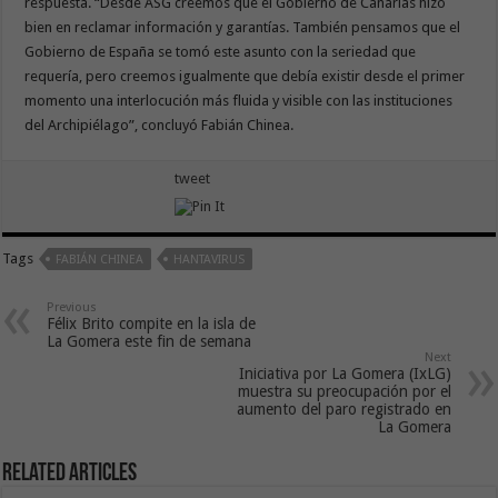
respuesta. “Desde ASG creemos que el Gobierno de Canarias hizo
bien en reclamar información y garantías. También pensamos que el
Gobierno de España se tomó este asunto con la seriedad que
requería, pero creemos igualmente que debía existir desde el primer
momento una interlocución más fluida y visible con las instituciones
del Archipiélago”, concluyó Fabián Chinea.
tweet
Tags
FABIÁN CHINEA
HANTAVIRUS
Previous
Félix Brito compite en la isla de
La Gomera este fin de semana
Next
Iniciativa por La Gomera (IxLG)
muestra su preocupación por el
aumento del paro registrado en
La Gomera
Related Articles