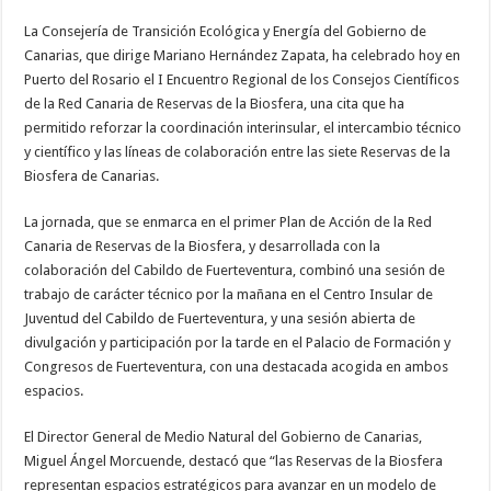
La Consejería de Transición Ecológica y Energía del Gobierno de
Necesarias
Estas
Canarias, que dirige Mariano Hernández Zapata, ha celebrado hoy en
cookies no
Puerto del Rosario el I Encuentro Regional de los Consejos Científicos
son
opcionales.
de la Red Canaria de Reservas de la Biosfera, una cita que ha
Son
permitido reforzar la coordinación interinsular, el intercambio técnico
necesarias
para que
y científico y las líneas de colaboración entre las siete Reservas de la
funcione la
Biosfera de Canarias.
web.
La jornada, que se enmarca en el primer Plan de Acción de la Red
Canaria de Reservas de la Biosfera, y desarrollada con la
Estadísticas
Para que
colaboración del Cabildo de Fuerteventura, combinó una sesión de
podamos
trabajo de carácter técnico por la mañana en el Centro Insular de
mejorar la
funcionalidad
Juventud del Cabildo de Fuerteventura, y una sesión abierta de
y estructura
divulgación y participación por la tarde en el Palacio de Formación y
de la web, en
Congresos de Fuerteventura, con una destacada acogida en ambos
base a cómo
se usa la
espacios.
web.
El Director General de Medio Natural del Gobierno de Canarias,
Miguel Ángel Morcuende, destacó que “las Reservas de la Biosfera
Experiencia
representan espacios estratégicos para avanzar en un modelo de
Para que