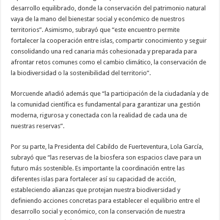
nuestra web
desarrollo equilibrado, donde la conservación del patrimonio natural
funcione lo
vaya de la mano del bienestar social y económico de nuestros
mejor posible
durante tu
territorios”. Asimismo, subrayó que “este encuentro permite
visita. Si
fortalecer la cooperación entre islas, compartir conocimiento y seguir
rechaza estas
cookies,
consolidando una red canaria más cohesionada y preparada para
algunas
afrontar retos comunes como el cambio climático, la conservación de
funcionalidades
desaparecerán
la biodiversidad o la sostenibilidad del territorio”.
de la web.
Morcuende añadió además que “la participación de la ciudadanía y de
la comunidad científica es fundamental para garantizar una gestión
Marketing
moderna, rigurosa y conectada con la realidad de cada una de
Al compartir tus
intereses y
nuestras reservas”.
comportamiento
mientras visitas
Por su parte, la Presidenta del Cabildo de Fuerteventura, Lola García,
nuestro sitio,
aumentas la
subrayó que “las reservas de la biosfera son espacios clave para un
posibilidad de
futuro más sostenible. Es importante la coordinación entre las
ver contenido y
ofertas
diferentes islas para fortalecer así su capacidad de acción,
personalizados.
estableciendo alianzas que protejan nuestra biodiversidad y
definiendo acciones concretas para establecer el equilibrio entre el
desarrollo social y económico, con la conservación de nuestra