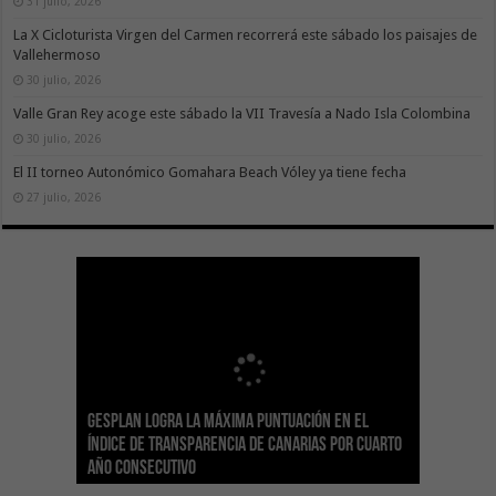
31 julio, 2026
La X Cicloturista Virgen del Carmen recorrerá este sábado los paisajes de
Vallehermoso
30 julio, 2026
Valle Gran Rey acoge este sábado la VII Travesía a Nado Isla Colombina
30 julio, 2026
El II torneo Autonómico Gomahara Beach Vóley ya tiene fecha
27 julio, 2026
Gesplan logra la máxima puntuación en el
El Gobierno canario concede ayudas del
Transición Ecológica coordina con Ashotel su
Visocan incorpora 170 pisos a su parque de
Sanidad refuerza la capacidad diagnóstica de
Índice de Transparencia de Canarias por cuarto
POSEICAN-Pesca al sector por valor de 7,09 M€
adhesión a la Red de Refugios Climáticos de
vivienda protegida en régimen de alquiler
los centros de salud con el impulso de la
El Gobierno de Canarias convoca el Concurso de
año consecutivo
tras aumentar las cuantías
Canarias
asequible de Tenerife
ecografía clínica
Sal Marina Agrocanarias 2026