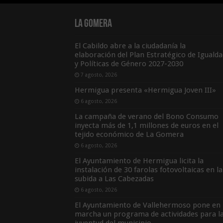
La Gomera
El Cabildo abre a la ciudadanía la
elaboración del Plan Estratégico de Igualda
y Políticas de Género 2027-2030
7 agosto, 2026
Hermigua presenta «Hermigua Joven III»
6 agosto, 2026
La campaña de verano del Bono Consumo
inyecta más de 1,1 millones de euros en el
tejido económico de La Gomera
6 agosto, 2026
El Ayuntamiento de Hermigua licita la
instalación de 30 farolas fotovoltaicas en la
subida a Las Cabezadas
6 agosto, 2026
El Ayuntamiento de Vallehermoso pone en
marcha un programa de actividades para l
juventud del municipio