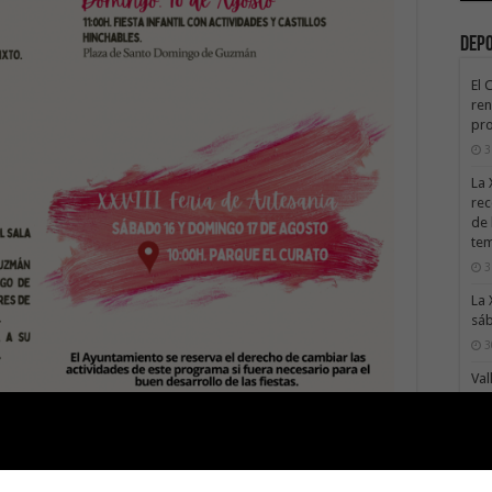
Dep
El 
ren
pro
3
La 
rec
de 
te
3
La 
sáb
3
Val
Na
3
El 
tie