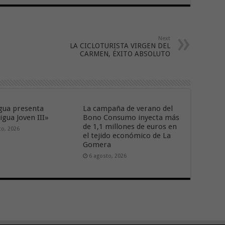
Next
LA CICLOTURISTA VIRGEN DEL
CARMEN, ÉXITO ABSOLUTO
ua presenta
La campaña de verano del
gua Joven III»
Bono Consumo inyecta más
de 1,1 millones de euros en
to, 2026
el tejido económico de La
Gomera
6 agosto, 2026