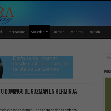
al
Internacional
Sociedad
Sucesos
Deportes
Opinión
Publ
nto Domingo de Guzmán en Hermigua
esde el pasado viernes 1 de agosto se daba comienzo