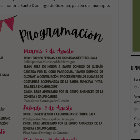
as en honor a Santo Domingo de Guzmán, patrón del municipio.
Opin
La
2
Viv
ent
2
Cui
pr
1