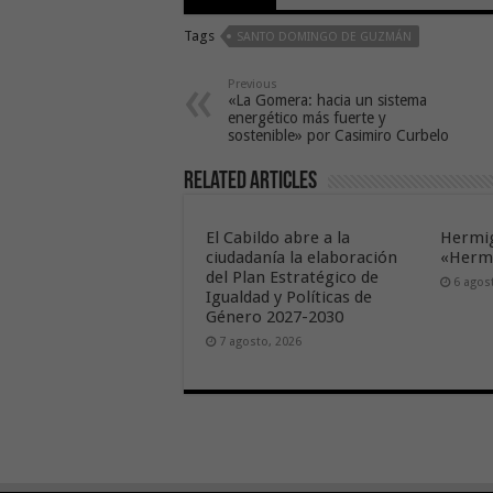
Tags
SANTO DOMINGO DE GUZMÁN
Previous
«La Gomera: hacia un sistema
energético más fuerte y
sostenible» por Casimiro Curbelo
Related Articles
El Cabildo abre a la
Hermig
ciudadanía la elaboración
«Hermi
del Plan Estratégico de
6 agos
Igualdad y Políticas de
Género 2027-2030
7 agosto, 2026