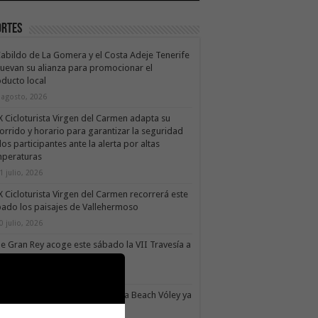
ortes
Cabildo de La Gomera y el Costa Adeje Tenerife
uevan su alianza para promocionar el
ducto local
 agosto, 2026
X Cicloturista Virgen del Carmen adapta su
orrido y horario para garantizar la seguridad
los participantes ante la alerta por altas
mperaturas
1 julio, 2026
X Cicloturista Virgen del Carmen recorrerá este
ado los paisajes de Vallehermoso
0 julio, 2026
le Gran Rey acoge este sábado la VII Travesía a
do Isla Colombina
0 julio, 2026
II torneo Autonómico Gomahara Beach Vóley ya
ne fecha