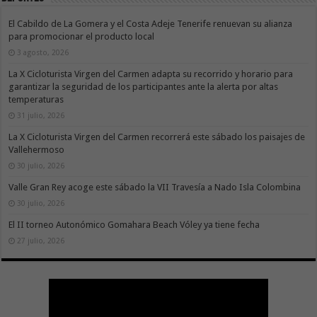
El Cabildo de La Gomera y el Costa Adeje Tenerife renuevan su alianza
para promocionar el producto local
3 agosto, 2026
La X Cicloturista Virgen del Carmen adapta su recorrido y horario para
garantizar la seguridad de los participantes ante la alerta por altas
temperaturas
31 julio, 2026
La X Cicloturista Virgen del Carmen recorrerá este sábado los paisajes de
Vallehermoso
30 julio, 2026
Valle Gran Rey acoge este sábado la VII Travesía a Nado Isla Colombina
30 julio, 2026
El II torneo Autonómico Gomahara Beach Vóley ya tiene fecha
27 julio, 2026