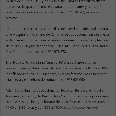
viernes de 10:15 a 13:30 y de 16:15 a 19:30 horas. Este punto cuenta
con plaza de aparcamiento reservada para donantes y la atención
telefónica se realiza a través del número 677 980 518, excepto
festivos.
En lo que se refiere a los puntos fijos de la Red Transfusional Canaria,
en el Hospital Universitario de Canarias se puede donar sin cita previa
en la planta 0, junto a los ascensores, de domingo a viernes y festivos
de 8:30 a 21:30 y los sábados de 8:30 a 14:30 y de 15:30 a 20:00 horas.
El teléfono de atención es el 922 678 670.
En el Hospital Universitario Nuestra Señora de Candelaria, los
profesionales sanitarios atienden de lunes a viernes de 8:00 a 20:00; y
los sábados de 9:00 a 13:00 horas, excepto festivos. No es necesaria
cita previa y el teléfono de contacto es el 922 602 060.
Además, también se puede donar en Hospiten Bellevue, en la calle
Alemania, número 6, del Puerto de la Cruz, solicitando cita previa en el
922 385 235 (opción 1). El horario de atención es de lunes a viernes de
11:00 a 13:30 horas y de 15:00 a 17:30 horas (excepto festivos).