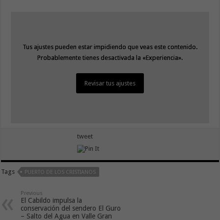
Tus ajustes pueden estar impidiendo que veas este contenido.
Tus ajustes pueden estar impidiendo que veas este contenido.
Probablemente tienes desactivada la «Experiencia».
Probablemente tienes desactivada la «Experiencia».
Revisar tus ajustes
Revisar tus ajustes
tweet
Tags
PUERTO DE LOS CRISTIANOS
Previous
El Cabildo impulsa la
conservación del sendero El Guro
– Salto del Agua en Valle Gran