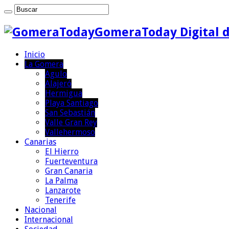
GomeraToday Digital d
Inicio
La Gomera
Agulo
Alajeró
Hermigua
Playa Santiago
San Sebastián
Valle Gran Rey
Vallehermoso
Canarias
El Hierro
Fuerteventura
Gran Canaria
La Palma
Lanzarote
Tenerife
Nacional
Internacional