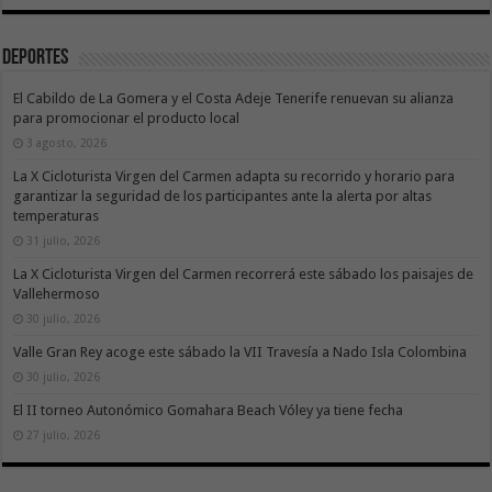
Deportes
El Cabildo de La Gomera y el Costa Adeje Tenerife renuevan su alianza
para promocionar el producto local
3 agosto, 2026
La X Cicloturista Virgen del Carmen adapta su recorrido y horario para
garantizar la seguridad de los participantes ante la alerta por altas
temperaturas
31 julio, 2026
La X Cicloturista Virgen del Carmen recorrerá este sábado los paisajes de
Vallehermoso
30 julio, 2026
Valle Gran Rey acoge este sábado la VII Travesía a Nado Isla Colombina
30 julio, 2026
El II torneo Autonómico Gomahara Beach Vóley ya tiene fecha
27 julio, 2026