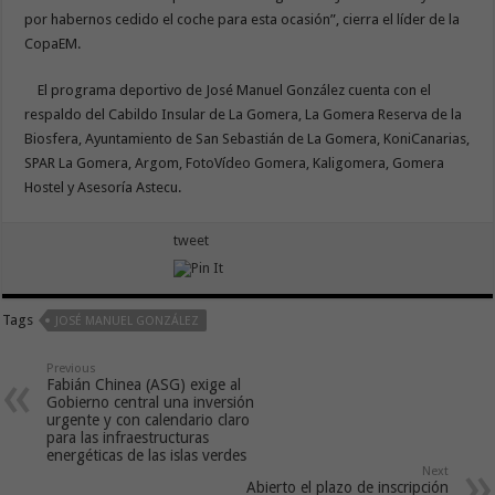
por habernos cedido el coche para esta ocasión”, cierra el líder de la
CopaEM.
El programa deportivo de José Manuel González cuenta con el
respaldo del Cabildo Insular de La Gomera, La Gomera Reserva de la
Biosfera, Ayuntamiento de San Sebastián de La Gomera, KoniCanarias,
SPAR La Gomera, Argom, FotoVídeo Gomera, Kaligomera, Gomera
Hostel y Asesoría Astecu.
tweet
Tags
JOSÉ MANUEL GONZÁLEZ
Previous
Fabián Chinea (ASG) exige al
Gobierno central una inversión
urgente y con calendario claro
para las infraestructuras
energéticas de las islas verdes
Next
Abierto el plazo de inscripción