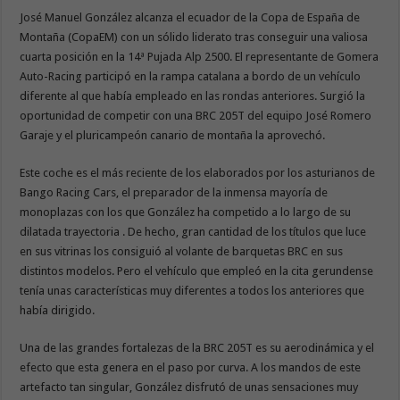
José Manuel González alcanza el ecuador de la Copa de España de
Montaña (CopaEM) con un sólido liderato tras conseguir una valiosa
cuarta posición en la 14ª Pujada Alp 2500. El representante de Gomera
Auto-Racing participó en la rampa catalana a bordo de un vehículo
diferente al que había empleado en las rondas anteriores. Surgió la
oportunidad de competir con una BRC 205T del equipo José Romero
Garaje y el pluricampeón canario de montaña la aprovechó.
Este coche es el más reciente de los elaborados por los asturianos de
Bango Racing Cars, el preparador de la inmensa mayoría de
monoplazas con los que González ha competido a lo largo de su
dilatada trayectoria . De hecho, gran cantidad de los títulos que luce
en sus vitrinas los consiguió al volante de barquetas BRC en sus
distintos modelos. Pero el vehículo que empleó en la cita gerundense
tenía unas características muy diferentes a todos los anteriores que
había dirigido.
Una de las grandes fortalezas de la BRC 205T es su aerodinámica y el
efecto que esta genera en el paso por curva. A los mandos de este
artefacto tan singular, González disfrutó de unas sensaciones muy