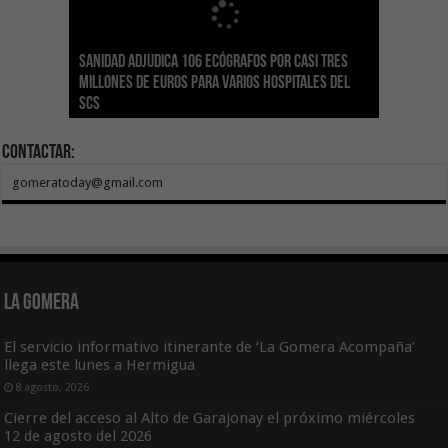
Sanidad adjudica 106 ecógrafos por casi tres
Gesplan logra la máxima puntuación en el
El Gobierno canario concede ayudas del
Transición Ecológica coordina con Ashotel su
Visocan incorpora 170 pisos a su parque de
Sanidad refuerza la capacidad diagnóstica de
millones de euros para varios hospitales del
Índice de Transparencia de Canarias por cuarto
POSEICAN-Pesca al sector por valor de 7,09 M€
adhesión a la Red de Refugios Climáticos de
vivienda protegida en régimen de alquiler
los centros de salud con el impulso de la
SCS
año consecutivo
tras aumentar las cuantías
Canarias
asequible de Tenerife
ecografía clínica
Contactar:
gomeratoday@gmail.com
La Gomera
El servicio informativo itinerante de ‘La Gomera Acompaña’
llega este lunes a Hermigua
8 agosto, 2026
Cierre del acceso al Alto de Garajonay el próximo miércoles
12 de agosto del 2026