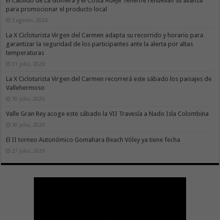
El Cabildo de La Gomera y el Costa Adeje Tenerife renuevan su alianza
para promocionar el producto local
3 agosto, 2026
La X Cicloturista Virgen del Carmen adapta su recorrido y horario para
garantizar la seguridad de los participantes ante la alerta por altas
temperaturas
31 julio, 2026
La X Cicloturista Virgen del Carmen recorrerá este sábado los paisajes de
Vallehermoso
30 julio, 2026
Valle Gran Rey acoge este sábado la VII Travesía a Nado Isla Colombina
30 julio, 2026
El II torneo Autonómico Gomahara Beach Vóley ya tiene fecha
27 julio, 2026