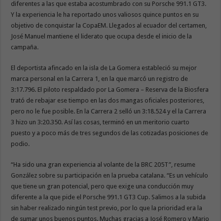
diferentes a las que estaba acostumbrado con su Porsche 991.1 GT3.
Y la experiencia le ha reportado unos valiosos quince puntos en su
objetivo de conquistar la CopaEM. Llegados al ecuador del certamen,
José Manuel mantiene el liderato que ocupa desde el inicio de la
campaña.
El deportista afincado en la isla de La Gomera estableció su mejor
marca personal en la Carrera 1, en la que marcó un registro de
3:17.796. El piloto respaldado por La Gomera – Reserva de la Biosfera
trató de rebajar ese tiempo en las dos mangas oficiales posteriores,
pero no le fue posible. En la Carrera 2 selló un 3:18.524 y el la Carrera
3 hizo un 3:20.350. Así las cosas, terminó en un meritorio cuarto
puesto y a poco más de tres segundos de las cotizadas posiciones de
podio.
“Ha sido una gran experiencia al volante de la BRC 205T”, resume
González sobre su participación en la prueba catalana. “Es un vehículo
que tiene un gran potencial, pero que exige una conducción muy
diferente a la que pide el Porsche 991.1 GT3 Cup. Salimos a la subida
sin haber realizado ningún test previo, por lo que la prioridad era la
de sumar unos buenos puntos. Muchas gracias a José Romero y Mario