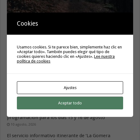
El Cabildo rebaja a grado 0 las medidas preventivas por
Cookies
riesgo de incendios forestales
10 agosto, 2026
Usamos cookies. Si te parece bien, simplemente haz clic en
«Aceptar todo». También puedes elegir qué tipo de
cookies quieres haciendo clic en «Ajustes».
Lee nuestra
política de cookies
Ajustes
Aceptar todo
La XXIX Feria de Artesanía de Hermigua despliega su
programación para los días 15 y 16 de agosto
10 agosto, 2026
El servicio informativo itinerante de ‘La Gomera