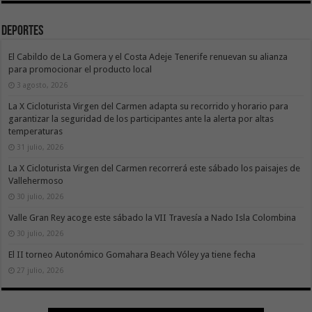
Deportes
El Cabildo de La Gomera y el Costa Adeje Tenerife renuevan su alianza
para promocionar el producto local
3 agosto, 2026
La X Cicloturista Virgen del Carmen adapta su recorrido y horario para
garantizar la seguridad de los participantes ante la alerta por altas
temperaturas
31 julio, 2026
La X Cicloturista Virgen del Carmen recorrerá este sábado los paisajes de
Vallehermoso
30 julio, 2026
Valle Gran Rey acoge este sábado la VII Travesía a Nado Isla Colombina
30 julio, 2026
El II torneo Autonómico Gomahara Beach Vóley ya tiene fecha
27 julio, 2026