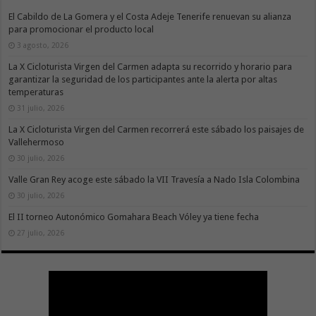
El Cabildo de La Gomera y el Costa Adeje Tenerife renuevan su alianza
para promocionar el producto local
3 agosto, 2026
La X Cicloturista Virgen del Carmen adapta su recorrido y horario para
garantizar la seguridad de los participantes ante la alerta por altas
temperaturas
31 julio, 2026
La X Cicloturista Virgen del Carmen recorrerá este sábado los paisajes de
Vallehermoso
30 julio, 2026
Valle Gran Rey acoge este sábado la VII Travesía a Nado Isla Colombina
30 julio, 2026
El II torneo Autonómico Gomahara Beach Vóley ya tiene fecha
27 julio, 2026