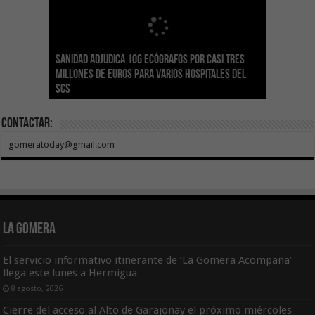
Sanidad adjudica 106 ecógrafos por casi tres
Gesplan logra la máxima puntuación en el
El Gobierno canario concede ayudas del
Transición Ecológica coordina con Ashotel su
Visocan incorpora 170 pisos a su parque de
Sanidad refuerza la capacidad diagnóstica de
millones de euros para varios hospitales del
Índice de Transparencia de Canarias por cuarto
POSEICAN-Pesca al sector por valor de 7,09 M€
adhesión a la Red de Refugios Climáticos de
vivienda protegida en régimen de alquiler
los centros de salud con el impulso de la
SCS
año consecutivo
tras aumentar las cuantías
Canarias
asequible de Tenerife
ecografía clínica
Contactar:
gomeratoday@gmail.com
La Gomera
El servicio informativo itinerante de ‘La Gomera Acompaña’
llega este lunes a Hermigua
8 agosto, 2026
Cierre del acceso al Alto de Garajonay el próximo miércoles