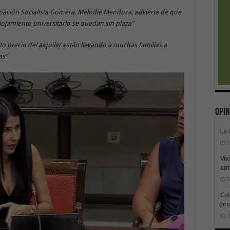
pación Socialista Gomera, Melodie Mendoza, advierte de que
lojamiento universitario se quedan sin plaza”
alto precio del alquiler están llevando a muchas familias a
as”
Opin
La
2
Viv
ent
2
Cui
pr
1