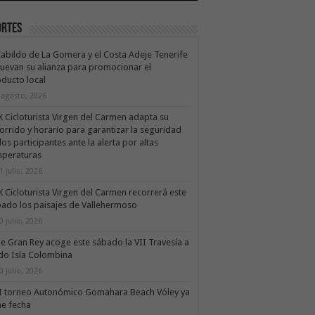
ortes
Cabildo de La Gomera y el Costa Adeje Tenerife
uevan su alianza para promocionar el
ducto local
 agosto, 2026
X Cicloturista Virgen del Carmen adapta su
orrido y horario para garantizar la seguridad
los participantes ante la alerta por altas
mperaturas
1 julio, 2026
X Cicloturista Virgen del Carmen recorrerá este
ado los paisajes de Vallehermoso
0 julio, 2026
le Gran Rey acoge este sábado la VII Travesía a
do Isla Colombina
0 julio, 2026
II torneo Autonómico Gomahara Beach Vóley ya
ne fecha