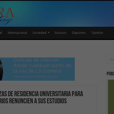
al
Internacional
Sociedad
Sucesos
Deportes
Opinión
Publ
as de residencia universitaria para
rios renuncien a sus estudios