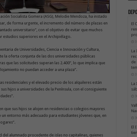
Dep
ación Socialista Gomera (ASG), Melodie Mendoza, ha instado
sar, de forma urgente, el incremento del número de plazas en
El 
ren
antado universitario”, con el objetivo de evitar que muchos
pro
r estudios superiores en el Archipiélago.
3
entaria de Universidades, Ciencia e Innovación y Cultura,
La 
 la oferta conjunta de las dos universidades públicas
rec
de 
as que las solicitudes superan las 2.400”, lo que implica que
te
alojamiento no puedan acceder a una plaza”.
3
zas residenciales y el elevado precio de los alquileres están
La 
sáb
sus hijos a universidades de la Península, con el consiguiente
idades”.
3
Val
en que sus hijos se alojen en residencias o colegios mayores
Na
 de un entorno más adecuado para estudiantes jóvenes que, en
3
hogares”.
El 
tie
dad del alumnado procedente de islas no capitalinas, quienes