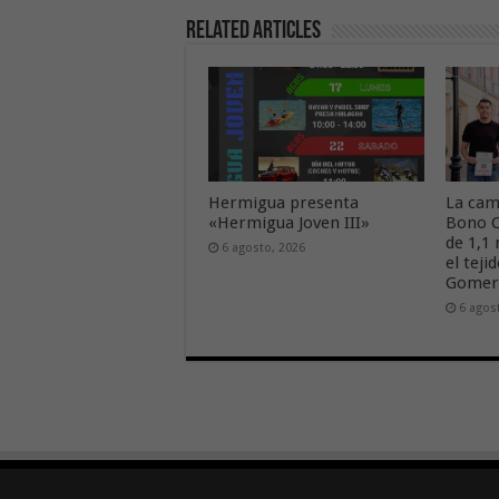
Related Articles
Hermigua presenta
La cam
«Hermigua Joven III»
Bono C
de 1,1
6 agosto, 2026
el tej
Gome
6 agos