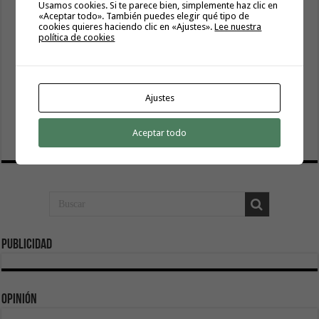
Usamos cookies. Si te parece bien, simplemente haz clic en
«Aceptar todo». También puedes elegir qué tipo de
cookies quieres haciendo clic en «Ajustes».
Lee nuestra
política de cookies
Ajustes
El Cabildo inicia la fase final de la adecuación del entorno
de La Rajita con la pavimentación de los aparcamientos
Aceptar todo
8 agosto, 2026
Publicidad
Opinión