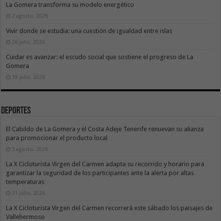
La Gomera transforma su modelo energético
2 agosto, 2026
Vivir donde se estudia: una cuestión de igualdad entre islas
26 julio, 2026
Cuidar es avanzar: el escudo social que sostiene el progreso de La
Gomera
19 julio, 2026
Deportes
El Cabildo de La Gomera y el Costa Adeje Tenerife renuevan su alianza
para promocionar el producto local
3 agosto, 2026
La X Cicloturista Virgen del Carmen adapta su recorrido y horario para
garantizar la seguridad de los participantes ante la alerta por altas
temperaturas
31 julio, 2026
La X Cicloturista Virgen del Carmen recorrerá este sábado los paisajes de
Vallehermoso